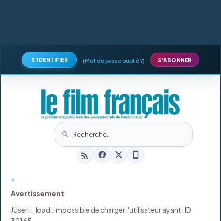
S'IDENTIFIER
(
Mot de passe oublié ?
)
S'ABONNER
×
Avertissement
JUser::_load : impossible de charger l'utilisateur ayant l'ID
39165