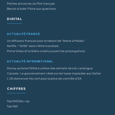
Petites annonces du Film français
Besoin d'aide ? Foire aux questions
DIGITAL
ACTUALITÉ FRANCE
Un diffuseur français pour le reboot de "Alerte à Malibu"
Netflix : "GIGN" dans l'élite mondiale
Prime Video et la filière cinéma jouent les prolongations
ACTUALITÉ INTERNATIONAL
Disney autorise TikTok à utiliser des extraits de son catalogue
Canada : Le gouvernement cède sur les taxes imposées aux Gafan
L’UE donne son feu vert pour la prise de contrôle d’EA
CHIFFRES
Top DVD/blu-ray
Top VàD