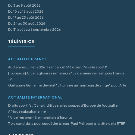
Du 3 au 9 août 2026
Du 10 au 16 août 2026
Du 17 au 23 août 2026
Du 24 au 30 août 2026
Du 31 août au 6 septembre 2026
TÉLÉVISION
ACTUALITÉ FRANCE
Audiences juillet 2026 : France 2 et M6 disent "vive le sport !"
[Tournage] Alice Taglioni se remémore "La dernière veillée" pour France
TV
Guillaume Gallienne devient "L’homme au manteau de singe" pour Arte
ACTUALITÉ INTERNATIONAL
Droits sportifs : Canal+ diffusera les coupes d’Europe de football en
Afrique subsaharienne
"Alice" en première mondiale à Toronto
Trois candidats pour succéder à Jean-Paul Philippot à la tête de la RTBF