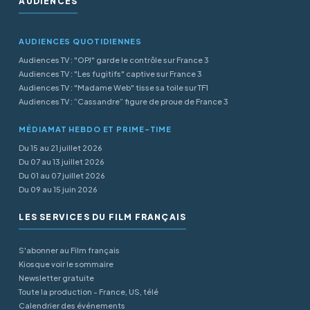
AUDIENCES
AUDIENCES QUOTIDIENNES
Audiences TV : "OPJ" garde le contrôle sur France 3
Audiences TV : "Les fugitifs" captive sur France 3
Audiences TV : "Madame Web" tisse sa toile sur TF1
Audiences TV : “Cassandre” figure de proue de France 3
MÉDIAMAT HEBDO ET PRIME-TIME
Du 15 au 21 juillet 2026
Du 07 au 13 juillet 2026
Du 01 au 07 juillet 2026
Du 09 au 15 juin 2026
LES SERVICES DU FILM FRANÇAIS
S'abonner au Film français
Kiosque voir le sommaire
Newsletter gratuite
Toute la production - France, US, télé
Calendrier des événements