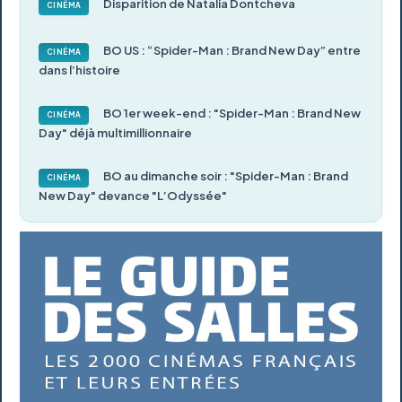
Disparition de Natalia Dontcheva
CINÉMA
BO US : “Spider-Man : Brand New Day” entre
CINÉMA
dans l’histoire
BO 1er week-end : "Spider-Man : Brand New
CINÉMA
Day" déjà multimillionnaire
BO au dimanche soir : "Spider-Man : Brand
CINÉMA
New Day" devance "L’Odyssée"