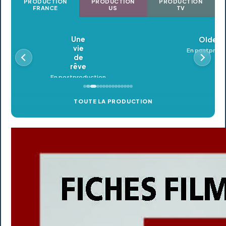
PRODUCTION
PRODUCTION
PRODUCTION
FRANCE
US
TV
Oldeupe
En postproduction
TOUTE LA PRODUCTION