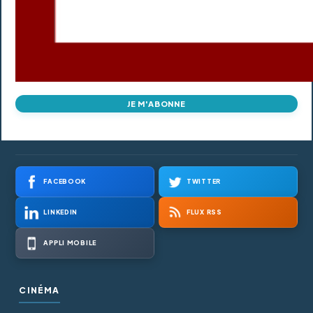
JE M'ABONNE
FACEBOOK
TWITTER
LINKEDIN
FLUX RSS
APPLI MOBILE
CINÉMA