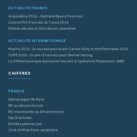
ACTUALITÉ FRANCE
Angoulême 2026 - Nathalie Baye à l'honneur
Lisez le Film Francais du 7 aout 2026
Warner décale un titre de son calendrier
ACTUALITÉ INTERNATIONALE
Mostra 2026 : Un lauréat pour le prix Cartier Glory to the Filmmaker 2026
SSIFF 2026 : Un prix d’honneur pour Werner Herzog
La CMA britannique donne son feu vert à l'opération Paramount-WBD
CHIFFRES
FRANCE
Démarrages 14h Paris
BO au dimanche soir
BO nouveautés au dimanche soir
Top 10 entrées
Entrées premier jour
Ciné chiffres Paris-periphérie