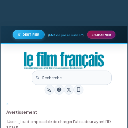
S'IDENTIFIER
(
Mot de passe oublié ?
)
S'ABONNER
×
Avertissement
JUser::_load : impossible de charger l'utilisateur ayant l'ID
39165