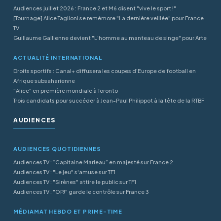
Audiences juillet 2026 : France 2 et M6 disent "vive le sport !"
[Tournage] Alice Taglioni se remémore "La dernière veillée" pour France
TV
Guillaume Gallienne devient "L’homme au manteau de singe" pour Arte
ACTUALITÉ INTERNATIONAL
Droits sportifs : Canal+ diffusera les coupes d’Europe de football en
Afrique subsaharienne
"Alice" en première mondiale à Toronto
Trois candidats pour succéder à Jean-Paul Philippot à la tête de la RTBF
AUDIENCES
AUDIENCES QUOTIDIENNES
Audiences TV : “Capitaine Marleau” en majesté sur France 2
Audiences TV : "Le jeu" s'amuse sur TF1
Audiences TV : "Sirènes" attire le public sur TF1
Audiences TV : "OPJ" garde le contrôle sur France 3
MÉDIAMAT HEBDO ET PRIME-TIME