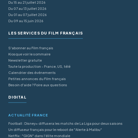
Du 15 au 21 juillet 2026
Du 07 au 13 juillet 2026
Du 01 au 07 juillet 2026
Du 09 au 15 juin 2026
LES SERVICES DU FILM FRANÇAIS
S'abonner au Film français
Kiosque voir le sommaire
Newsletter gratuite
Toute la production - France, US, télé
Calendrier des événements
Petites annonces du Film français
Besoin d'aide ? Foire aux questions
DIGITAL
ACTUALITÉ FRANCE
Football : Disney+ diffusera les matchs de La Liga pour deux saisons
Un diffuseur français pour le reboot de "Alerte à Malibu"
Netflix : "GIGN" dans l'élite mondiale