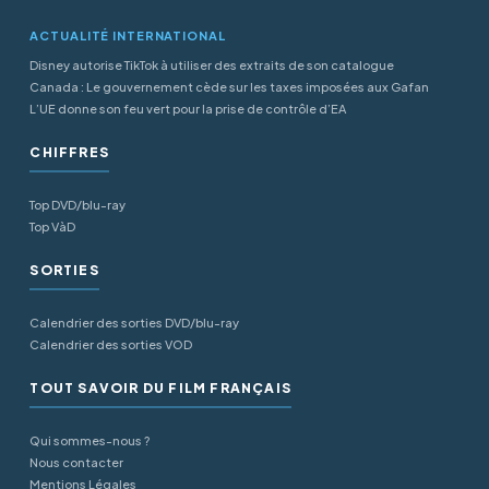
ACTUALITÉ INTERNATIONAL
Disney autorise TikTok à utiliser des extraits de son catalogue
Canada : Le gouvernement cède sur les taxes imposées aux Gafan
L’UE donne son feu vert pour la prise de contrôle d’EA
CHIFFRES
Top DVD/blu-ray
Top VàD
SORTIES
Calendrier des sorties DVD/blu-ray
Calendrier des sorties VOD
TOUT SAVOIR DU FILM FRANÇAIS
Qui sommes-nous ?
Nous contacter
Mentions Légales