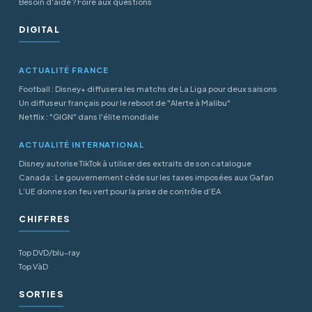
Besoin d'aide ? Foire aux questions
DIGITAL
ACTUALITÉ FRANCE
Football : Disney+ diffusera les matchs de La Liga pour deux saisons
Un diffuseur français pour le reboot de "Alerte à Malibu"
Netflix : "GIGN" dans l'élite mondiale
ACTUALITÉ INTERNATIONAL
Disney autorise TikTok à utiliser des extraits de son catalogue
Canada : Le gouvernement cède sur les taxes imposées aux Gafan
L’UE donne son feu vert pour la prise de contrôle d’EA
CHIFFRES
Top DVD/blu-ray
Top VàD
SORTIES