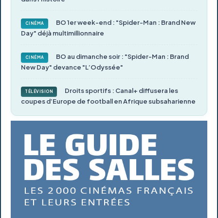
BO 1er week-end : "Spider-Man : Brand New
CINÉMA
Day" déjà multimillionnaire
BO au dimanche soir : "Spider-Man : Brand
CINÉMA
New Day" devance "L’Odyssée"
Droits sportifs : Canal+ diffusera les
TÉLÉVISION
coupes d’Europe de football en Afrique subsaharienne