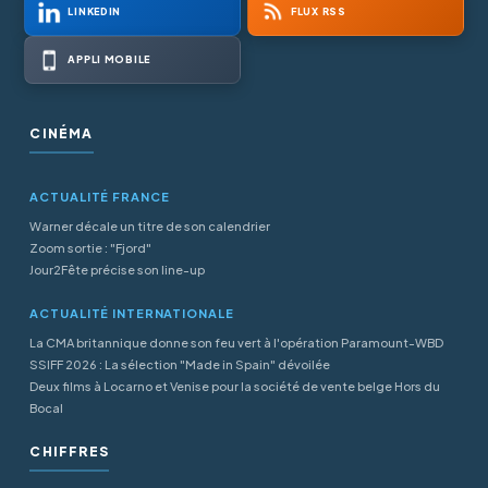
LINKEDIN
FLUX RSS
APPLI MOBILE
CINÉMA
ACTUALITÉ FRANCE
Warner décale un titre de son calendrier
Zoom sortie : "Fjord"
Jour2Fête précise son line-up
ACTUALITÉ INTERNATIONALE
La CMA britannique donne son feu vert à l'opération Paramount-WBD
SSIFF 2026 : La sélection "Made in Spain" dévoilée
Deux films à Locarno et Venise pour la société de vente belge Hors du
Bocal
CHIFFRES