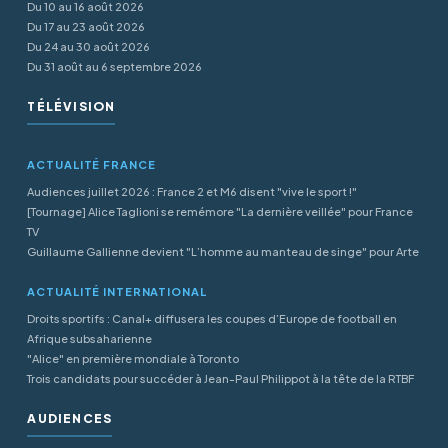
Du 10 au 16 août 2026
Du 17 au 23 août 2026
Du 24 au 30 août 2026
Du 31 août au 6 septembre 2026
TÉLÉVISION
ACTUALITÉ FRANCE
Audiences juillet 2026 : France 2 et M6 disent "vive le sport !"
[Tournage] Alice Taglioni se remémore "La dernière veillée" pour France
TV
Guillaume Gallienne devient "L’homme au manteau de singe" pour Arte
ACTUALITÉ INTERNATIONAL
Droits sportifs : Canal+ diffusera les coupes d’Europe de football en
Afrique subsaharienne
"Alice" en première mondiale à Toronto
Trois candidats pour succéder à Jean-Paul Philippot à la tête de la RTBF
AUDIENCES