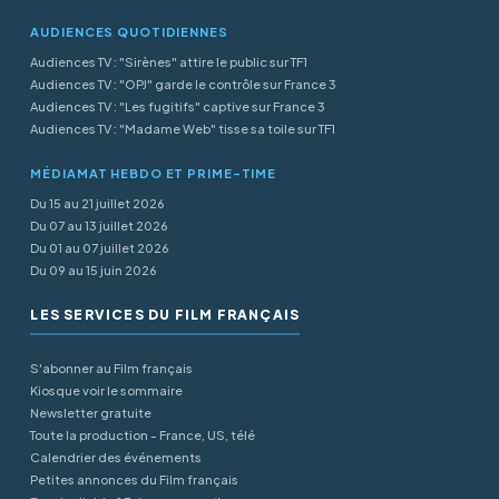
AUDIENCES QUOTIDIENNES
Audiences TV : "Sirènes" attire le public sur TF1
Audiences TV : "OPJ" garde le contrôle sur France 3
Audiences TV : "Les fugitifs" captive sur France 3
Audiences TV : "Madame Web" tisse sa toile sur TF1
MÉDIAMAT HEBDO ET PRIME-TIME
Du 15 au 21 juillet 2026
Du 07 au 13 juillet 2026
Du 01 au 07 juillet 2026
Du 09 au 15 juin 2026
LES SERVICES DU FILM FRANÇAIS
S'abonner au Film français
Kiosque voir le sommaire
Newsletter gratuite
Toute la production - France, US, télé
Calendrier des événements
Petites annonces du Film français