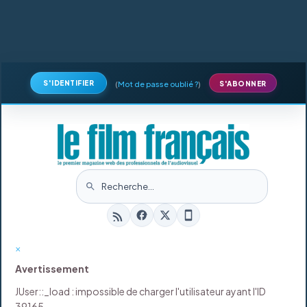
S'IDENTIFIER
(
Mot de passe oublié ?
)
S'ABONNER
×
Avertissement
JUser::_load : impossible de charger l'utilisateur ayant l'ID
39165