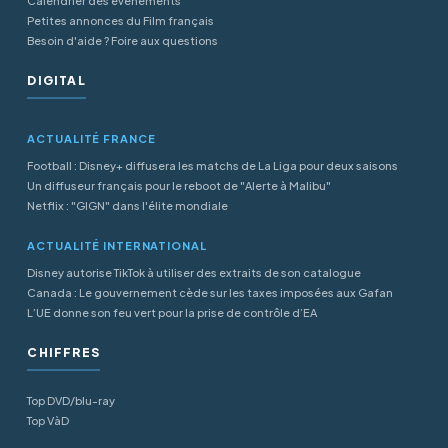
Calendrier des événements
Petites annonces du Film français
Besoin d'aide ? Foire aux questions
DIGITAL
ACTUALITÉ FRANCE
Football : Disney+ diffusera les matchs de La Liga pour deux saisons
Un diffuseur français pour le reboot de "Alerte à Malibu"
Netflix : "GIGN" dans l'élite mondiale
ACTUALITÉ INTERNATIONAL
Disney autorise TikTok à utiliser des extraits de son catalogue
Canada : Le gouvernement cède sur les taxes imposées aux Gafan
L’UE donne son feu vert pour la prise de contrôle d’EA
CHIFFRES
Top DVD/blu-ray
Top VàD