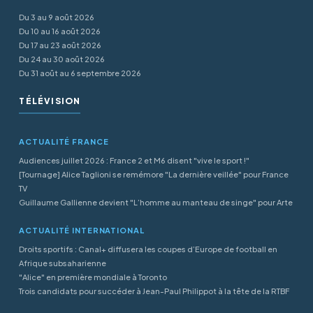
Du 3 au 9 août 2026
Du 10 au 16 août 2026
Du 17 au 23 août 2026
Du 24 au 30 août 2026
Du 31 août au 6 septembre 2026
TÉLÉVISION
ACTUALITÉ FRANCE
Audiences juillet 2026 : France 2 et M6 disent "vive le sport !"
[Tournage] Alice Taglioni se remémore "La dernière veillée" pour France
TV
Guillaume Gallienne devient "L’homme au manteau de singe" pour Arte
ACTUALITÉ INTERNATIONAL
Droits sportifs : Canal+ diffusera les coupes d’Europe de football en
Afrique subsaharienne
"Alice" en première mondiale à Toronto
Trois candidats pour succéder à Jean-Paul Philippot à la tête de la RTBF