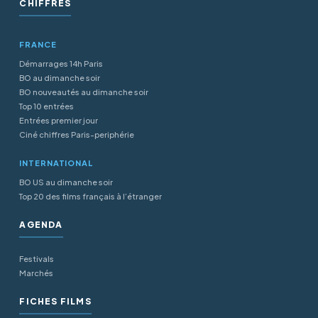
CHIFFRES
FRANCE
Démarrages 14h Paris
BO au dimanche soir
BO nouveautés au dimanche soir
Top 10 entrées
Entrées premier jour
Ciné chiffres Paris-periphérie
INTERNATIONAL
BO US au dimanche soir
Top 20 des films français à l’étranger
AGENDA
Festivals
Marchés
FICHES FILMS