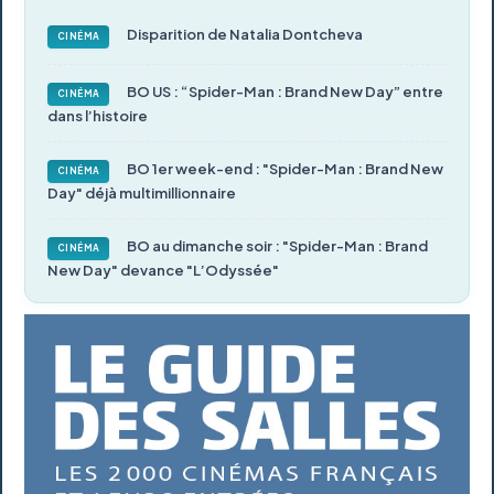
Disparition de Natalia Dontcheva
CINÉMA
BO US : “Spider-Man : Brand New Day” entre
CINÉMA
dans l’histoire
BO 1er week-end : "Spider-Man : Brand New
CINÉMA
Day" déjà multimillionnaire
BO au dimanche soir : "Spider-Man : Brand
CINÉMA
New Day" devance "L’Odyssée"