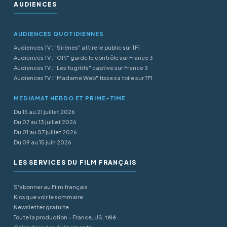
AUDIENCES
AUDIENCES QUOTIDIENNES
Audiences TV : "Sirènes" attire le public sur TF1
Audiences TV : "OPJ" garde le contrôle sur France 3
Audiences TV : "Les fugitifs" captive sur France 3
Audiences TV : "Madame Web" tisse sa toile sur TF1
MÉDIAMAT HEBDO ET PRIME-TIME
Du 15 au 21 juillet 2026
Du 07 au 13 juillet 2026
Du 01 au 07 juillet 2026
Du 09 au 15 juin 2026
LES SERVICES DU FILM FRANÇAIS
S'abonner au Film français
Kiosque voir le sommaire
Newsletter gratuite
Toute la production - France, US, télé