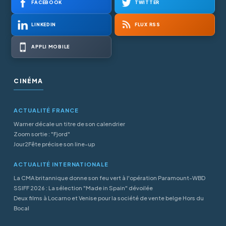
FACEBOOK
TWITTER
LINKEDIN
FLUX RSS
APPLI MOBILE
CINÉMA
ACTUALITÉ FRANCE
Warner décale un titre de son calendrier
Zoom sortie : "Fjord"
Jour2Fête précise son line-up
ACTUALITÉ INTERNATIONALE
La CMA britannique donne son feu vert à l'opération Paramount-WBD
SSIFF 2026 : La sélection "Made in Spain" dévoilée
Deux films à Locarno et Venise pour la société de vente belge Hors du
Bocal