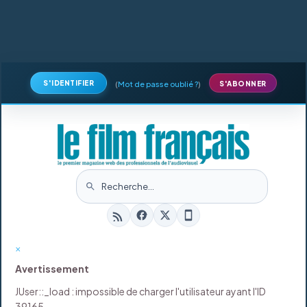
S'IDENTIFIER
(
Mot de passe oublié ?
)
S'ABONNER
×
Avertissement
JUser::_load : impossible de charger l'utilisateur ayant l'ID
39165