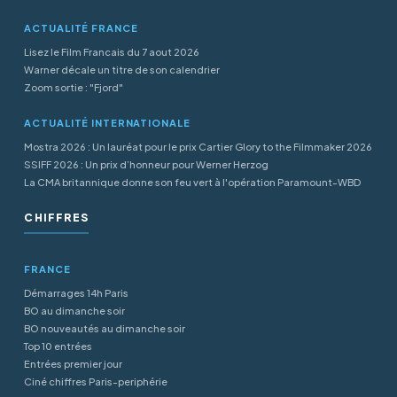
ACTUALITÉ FRANCE
Lisez le Film Francais du 7 aout 2026
Warner décale un titre de son calendrier
Zoom sortie : "Fjord"
ACTUALITÉ INTERNATIONALE
Mostra 2026 : Un lauréat pour le prix Cartier Glory to the Filmmaker 2026
SSIFF 2026 : Un prix d’honneur pour Werner Herzog
La CMA britannique donne son feu vert à l'opération Paramount-WBD
CHIFFRES
FRANCE
Démarrages 14h Paris
BO au dimanche soir
BO nouveautés au dimanche soir
Top 10 entrées
Entrées premier jour
Ciné chiffres Paris-periphérie