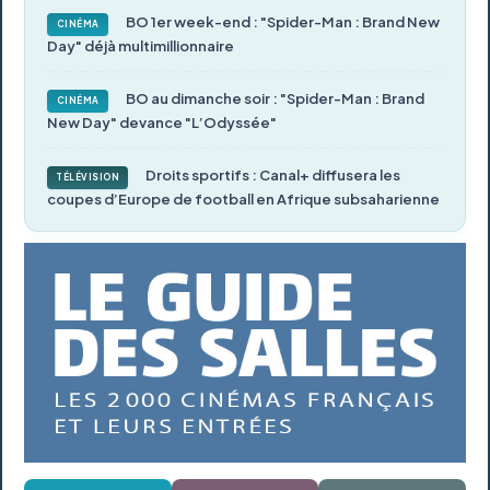
BO 1er week-end : "Spider-Man : Brand New
CINÉMA
Day" déjà multimillionnaire
BO au dimanche soir : "Spider-Man : Brand
CINÉMA
New Day" devance "L’Odyssée"
Droits sportifs : Canal+ diffusera les
TÉLÉVISION
coupes d’Europe de football en Afrique subsaharienne