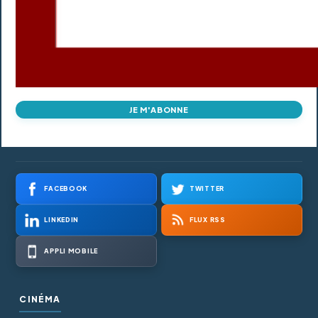
JE M'ABONNE
FACEBOOK
TWITTER
LINKEDIN
FLUX RSS
APPLI MOBILE
CINÉMA