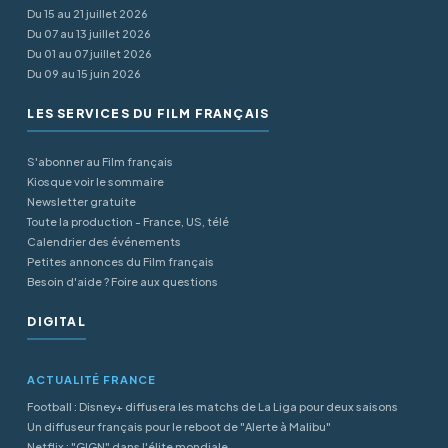
Du 15 au 21 juillet 2026
Du 07 au 13 juillet 2026
Du 01 au 07 juillet 2026
Du 09 au 15 juin 2026
LES SERVICES DU FILM FRANÇAIS
S'abonner au Film français
Kiosque voir le sommaire
Newsletter gratuite
Toute la production - France, US, télé
Calendrier des événements
Petites annonces du Film français
Besoin d'aide ? Foire aux questions
DIGITAL
ACTUALITÉ FRANCE
Football : Disney+ diffusera les matchs de La Liga pour deux saisons
Un diffuseur français pour le reboot de "Alerte à Malibu"
Netflix : "GIGN" dans l'élite mondiale