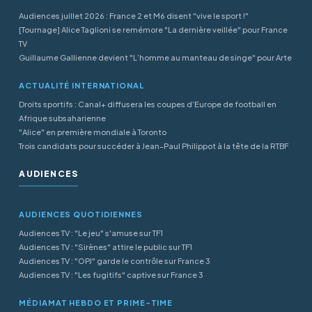
Audiences juillet 2026 : France 2 et M6 disent "vive le sport !"
[Tournage] Alice Taglioni se remémore "La dernière veillée" pour France
TV
Guillaume Gallienne devient "L’homme au manteau de singe" pour Arte
ACTUALITÉ INTERNATIONAL
Droits sportifs : Canal+ diffusera les coupes d’Europe de football en
Afrique subsaharienne
"Alice" en première mondiale à Toronto
Trois candidats pour succéder à Jean-Paul Philippot à la tête de la RTBF
AUDIENCES
AUDIENCES QUOTIDIENNES
Audiences TV : "Le jeu" s'amuse sur TF1
Audiences TV : "Sirènes" attire le public sur TF1
Audiences TV : "OPJ" garde le contrôle sur France 3
Audiences TV : "Les fugitifs" captive sur France 3
MÉDIAMAT HEBDO ET PRIME-TIME