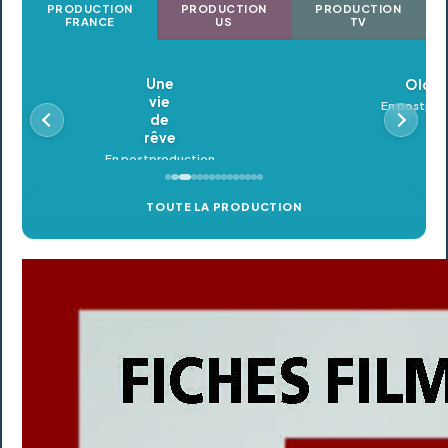
PRODUCTION
PRODUCTION
PRODUCTION
FRANCE
US
TV
Oldeupe
En postproduction
TOUTE LA PRODUCTION