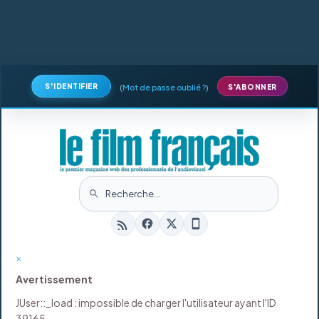
S'IDENTIFIER
(
Mot de passe oublié ?
)
S'ABONNER
×
Avertissement
JUser::_load : impossible de charger l'utilisateur ayant l'ID
39165