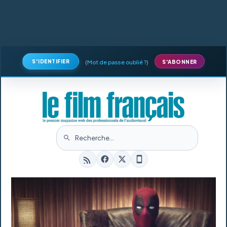
S'IDENTIFIER
(
Mot de passe oublié ?
)
S'ABONNER