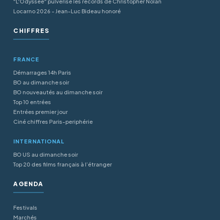
"L'Odyssée" pulvérise les records de Christopher Nolan
Locarno 2026 - Jean-Luc Bideau honoré
CHIFFRES
FRANCE
Démarrages 14h Paris
BO au dimanche soir
BO nouveautés au dimanche soir
Top 10 entrées
Entrées premier jour
Ciné chiffres Paris-periphérie
INTERNATIONAL
BO US au dimanche soir
Top 20 des films français à l’étranger
AGENDA
Festivals
Marchés