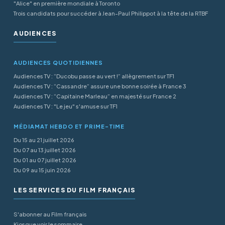
"Alice" en première mondiale à Toronto
Trois candidats pour succéder à Jean-Paul Philippot à la tête de la RTBF
AUDIENCES
AUDIENCES QUOTIDIENNES
Audiences TV : “Ducobu passe au vert !” allègrement sur TF1
Audiences TV : “Cassandre” assure une bonne soirée à France 3
Audiences TV : “Capitaine Marleau” en majesté sur France 2
Audiences TV : "Le jeu" s'amuse sur TF1
MÉDIAMAT HEBDO ET PRIME-TIME
Du 15 au 21 juillet 2026
Du 07 au 13 juillet 2026
Du 01 au 07 juillet 2026
Du 09 au 15 juin 2026
LES SERVICES DU FILM FRANÇAIS
S'abonner au Film français
Kiosque voir le sommaire