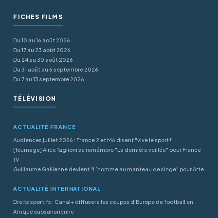
FICHES FILMS
Du 10 au 16 août 2026
Du 17 au 23 août 2026
Du 24 au 30 août 2026
Du 31 août au 6 septembre 2026
Du 7 au 13 septembre 2026
TÉLÉVISION
ACTUALITÉ FRANCE
Audiences juillet 2026 : France 2 et M6 disent "vive le sport !"
[Tournage] Alice Taglioni se remémore "La dernière veillée" pour France
TV
Guillaume Gallienne devient "L’homme au manteau de singe" pour Arte
ACTUALITÉ INTERNATIONAL
Droits sportifs : Canal+ diffusera les coupes d’Europe de football en
Afrique subsaharienne