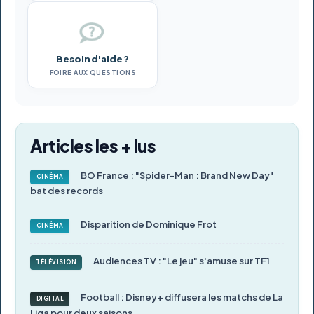
Besoin d'aide ?
FOIRE AUX QUESTIONS
Articles les + lus
BO France : "Spider-Man : Brand New Day"
CINÉMA
bat des records
Disparition de Dominique Frot
CINÉMA
Audiences TV : "Le jeu" s'amuse sur TF1
TÉLÉVISION
Football : Disney+ diffusera les matchs de La
DIGITAL
Liga pour deux saisons