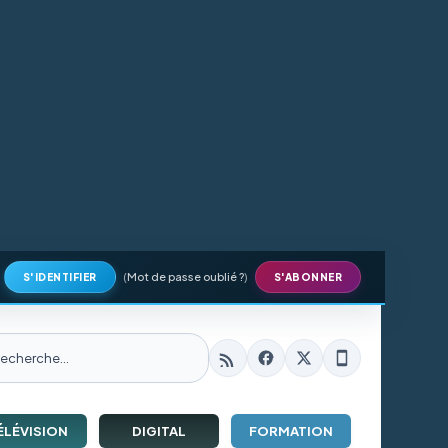
(
Mot de passe oublié ?
)
S'IDENTIFIER
S'ABONNER
ÉLÉVISION
DIGITAL
FORMATION