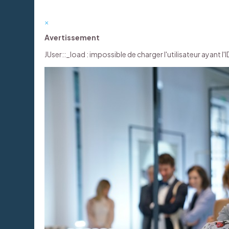
×
Avertissement
JUser::_load : impossible de charger l'utilisateur ayant l