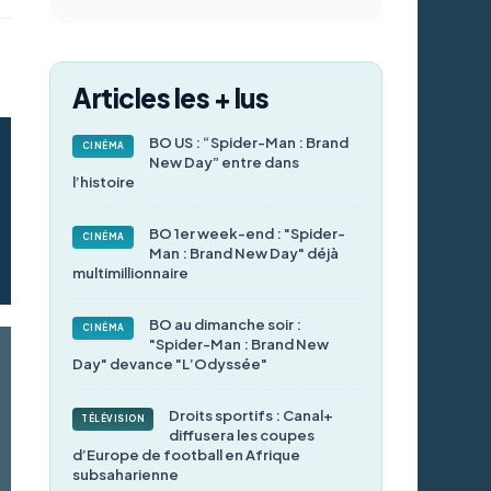
Articles les + lus
BO US : “Spider-Man : Brand
CINÉMA
New Day” entre dans
l’histoire
BO 1er week-end : "Spider-
CINÉMA
Man : Brand New Day" déjà
multimillionnaire
BO au dimanche soir :
CINÉMA
"Spider-Man : Brand New
Day" devance "L’Odyssée"
Droits sportifs : Canal+
TÉLÉVISION
diffusera les coupes
d’Europe de football en Afrique
subsaharienne