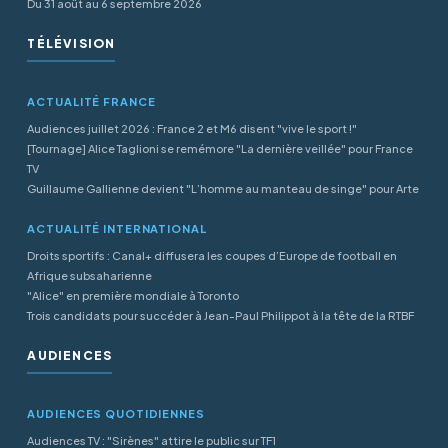
Du 31 août au 6 septembre 2026
TÉLÉVISION
ACTUALITÉ FRANCE
Audiences juillet 2026 : France 2 et M6 disent "vive le sport !"
[Tournage] Alice Taglioni se remémore "La dernière veillée" pour France
TV
Guillaume Gallienne devient "L’homme au manteau de singe" pour Arte
ACTUALITÉ INTERNATIONAL
Droits sportifs : Canal+ diffusera les coupes d’Europe de football en
Afrique subsaharienne
"Alice" en première mondiale à Toronto
Trois candidats pour succéder à Jean-Paul Philippot à la tête de la RTBF
AUDIENCES
AUDIENCES QUOTIDIENNES
Audiences TV : "Sirènes" attire le public sur TF1