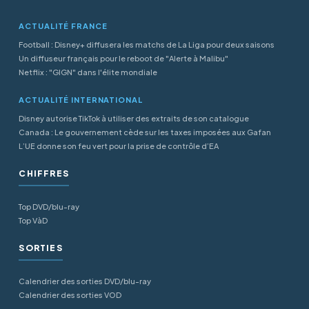
ACTUALITÉ FRANCE
Football : Disney+ diffusera les matchs de La Liga pour deux saisons
Un diffuseur français pour le reboot de "Alerte à Malibu"
Netflix : "GIGN" dans l'élite mondiale
ACTUALITÉ INTERNATIONAL
Disney autorise TikTok à utiliser des extraits de son catalogue
Canada : Le gouvernement cède sur les taxes imposées aux Gafan
L’UE donne son feu vert pour la prise de contrôle d’EA
CHIFFRES
Top DVD/blu-ray
Top VàD
SORTIES
Calendrier des sorties DVD/blu-ray
Calendrier des sorties VOD