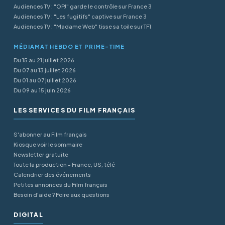
Audiences TV : "OPJ" garde le contrôle sur France 3
Audiences TV : "Les fugitifs" captive sur France 3
Audiences TV : "Madame Web" tisse sa toile sur TF1
MÉDIAMAT HEBDO ET PRIME-TIME
Du 15 au 21 juillet 2026
Du 07 au 13 juillet 2026
Du 01 au 07 juillet 2026
Du 09 au 15 juin 2026
LES SERVICES DU FILM FRANÇAIS
S'abonner au Film français
Kiosque voir le sommaire
Newsletter gratuite
Toute la production - France, US, télé
Calendrier des événements
Petites annonces du Film français
Besoin d'aide ? Foire aux questions
DIGITAL