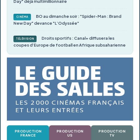
Day" déjà multimillionnaire
BO au dimanche soir : "Spider-Man : Brand
CINÉMA
New Day" devance "L’Odyssée"
Droits sportifs : Canal+ diffusera les
TÉLÉVISION
coupes d’Europe de football en Afrique subsaharienne
PRODUCTION
PRODUCTION
PRODUCTION
FRANCE
US
TV