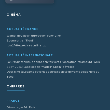
CINÉMA
ACTUALITÉ FRANCE
Warner décale un titre de son calendrier
Zoom sortie : "Fjord"
Jour2Fête précise son line-up
ACTUALITÉ INTERNATIONALE
La CMA britannique donne son feu vert à l'opération Paramount-WBD
SSIFF 2026 : La sélection "Made in Spain" dévoilée
Deux films à Locarno et Venise pour la société de vente belge Hors du
Bocal
CHIFFRES
FRANCE
Démarrages 14h Paris