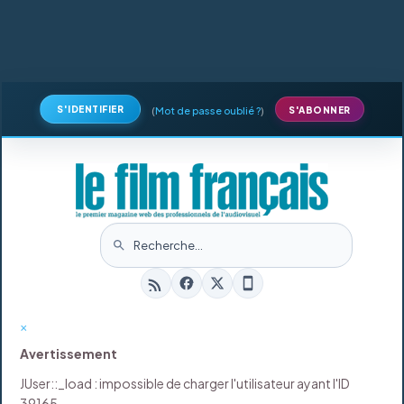
S'IDENTIFIER
(
Mot de passe oublié ?
)
S'ABONNER
×
Avertissement
JUser::_load : impossible de charger l'utilisateur ayant l'ID
39165