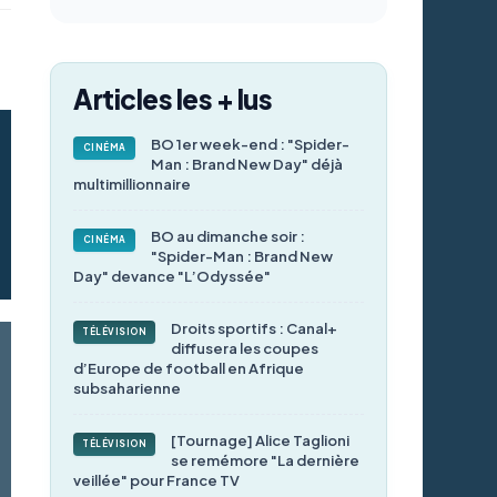
Articles les + lus
BO 1er week-end : "Spider-
CINÉMA
Man : Brand New Day" déjà
multimillionnaire
BO au dimanche soir :
CINÉMA
"Spider-Man : Brand New
Day" devance "L’Odyssée"
Droits sportifs : Canal+
TÉLÉVISION
diffusera les coupes
d’Europe de football en Afrique
subsaharienne
[Tournage] Alice Taglioni
TÉLÉVISION
se remémore "La dernière
veillée" pour France TV