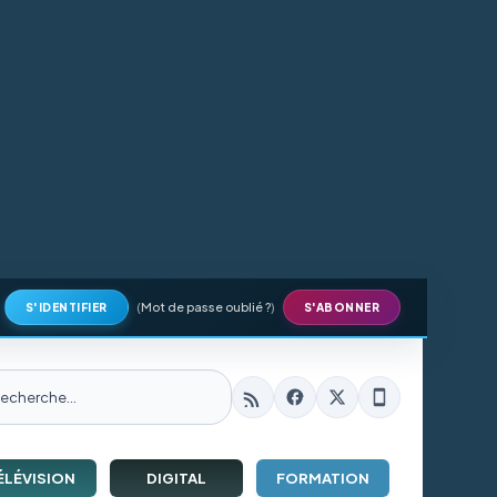
(
Mot de passe oublié ?
)
S'IDENTIFIER
S'ABONNER
ÉLÉVISION
DIGITAL
FORMATION