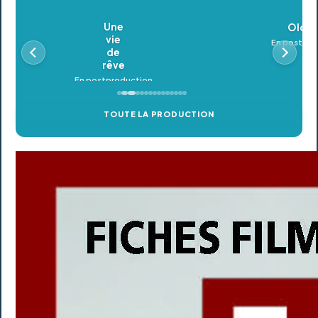
Oldeupe
En postproduction
TOUTE LA PRODUCTION