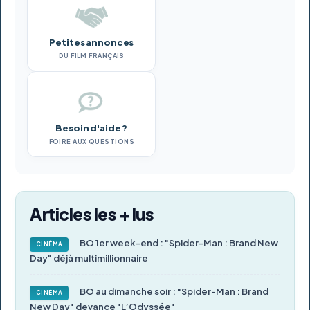
Petites annonces
DU FILM FRANÇAIS
Besoin d'aide ?
FOIRE AUX QUESTIONS
Articles les + lus
BO 1er week-end : "Spider-Man : Brand New
CINÉMA
Day" déjà multimillionnaire
BO au dimanche soir : "Spider-Man : Brand
CINÉMA
New Day" devance "L’Odyssée"