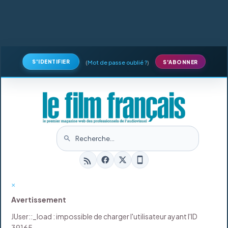
S'IDENTIFIER
(
Mot de passe oublié ?
)
S'ABONNER
×
Avertissement
JUser::_load : impossible de charger l'utilisateur ayant l'ID
39165