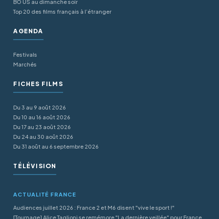
BO US au dimanche soir
Top 20 des films français à l’étranger
AGENDA
Festivals
Marchés
FICHES FILMS
Du 3 au 9 août 2026
Du 10 au 16 août 2026
Du 17 au 23 août 2026
Du 24 au 30 août 2026
Du 31 août au 6 septembre 2026
TÉLÉVISION
ACTUALITÉ FRANCE
Audiences juillet 2026 : France 2 et M6 disent "vive le sport !"
[Tournage] Alice Taglioni se remémore "La dernière veillée" pour France