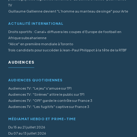
TV
Guillaume Gallienne devient "L’homme au manteau de singe" pour Arte
ACTUALITÉ INTERNATIONAL
Droits sportifs : Canal+ diffusera les coupes d’Europe de football en
Afrique subsaharienne
"Alice" en première mondiale à Toronto
Trois candidats pour succéder à Jean-Paul Philippot à la tête de la RTBF
AUDIENCES
AUDIENCES QUOTIDIENNES
Audiences TV : "Le jeu" s'amuse sur TF1
Audiences TV : "Sirènes" attire le public sur TF1
Audiences TV : "OPJ" garde le contrôle sur France 3
Audiences TV : "Les fugitifs" captive sur France 3
MÉDIAMAT HEBDO ET PRIME-TIME
Du 15 au 21 juillet 2026
Du 07 au 13 juillet 2026