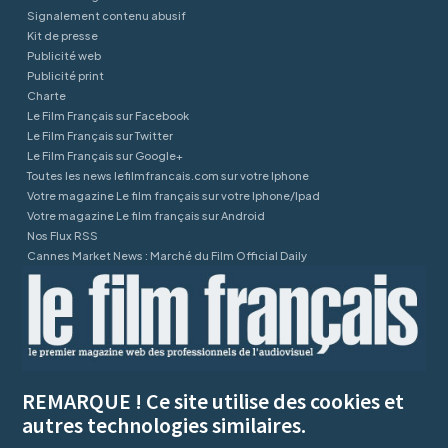
Signalement contenu abusif
Kit de presse
Publicité web
Publicité print
Charte
Le Film Français sur Facebook
Le Film Français sur Twitter
Le Film Français sur Google+
Toutes les news lefilmfrancais.com sur votre Iphone
Votre magazine Le film français sur votre Iphone/Ipad
Votre magazine Le film français sur Android
Nos Flux RSS
Cannes Market News : Marché du Film Official Daily
REMARQUE ! Ce site utilise des cookies et
autres technologies similaires.