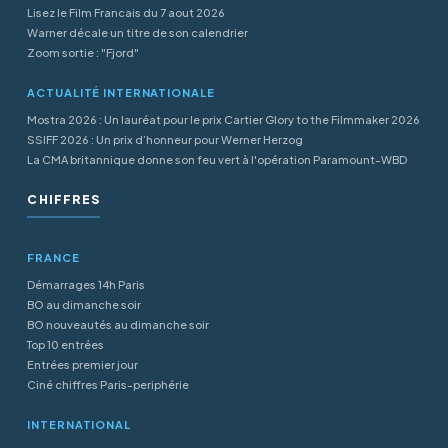
Lisez le Film Francais du 7 aout 2026
Warner décale un titre de son calendrier
Zoom sortie : "Fjord"
ACTUALITÉ INTERNATIONALE
Mostra 2026 : Un lauréat pour le prix Cartier Glory to the Filmmaker 2026
SSIFF 2026 : Un prix d’honneur pour Werner Herzog
La CMA britannique donne son feu vert à l'opération Paramount-WBD
CHIFFRES
FRANCE
Démarrages 14h Paris
BO au dimanche soir
BO nouveautés au dimanche soir
Top 10 entrées
Entrées premier jour
Ciné chiffres Paris-periphérie
INTERNATIONAL