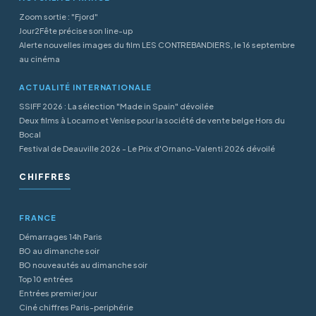
Zoom sortie : "Fjord"
Jour2Fête précise son line-up
Alerte nouvelles images du film LES CONTREBANDIERS, le 16 septembre
au cinéma
ACTUALITÉ INTERNATIONALE
SSIFF 2026 : La sélection "Made in Spain" dévoilée
Deux films à Locarno et Venise pour la société de vente belge Hors du
Bocal
Festival de Deauville 2026 - Le Prix d'Ornano-Valenti 2026 dévoilé
CHIFFRES
FRANCE
Démarrages 14h Paris
BO au dimanche soir
BO nouveautés au dimanche soir
Top 10 entrées
Entrées premier jour
Ciné chiffres Paris-periphérie