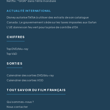
Netflix : "GIGN" dans l'élite mondiale
ACTUALITÉ INTERNATIONAL
Disney autorise TikTok à utiliser des extraits de son catalogue
Canada : Le gouvernement cède sur les taxes imposées aux Gafan
L’UE donne son feu vert pour la prise de contrôle d’EA
CHIFFRES
Top DVD/blu-ray
Top VàD
SORTIES
Calendrier des sorties DVD/blu-ray
Calendrier des sorties VOD
TOUT SAVOIR DU FILM FRANÇAIS
Qui sommes-nous ?
Nous contacter