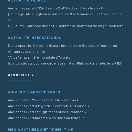
ACTUALITÉ FRANCE
Audiences juillet 2026 : France 2 et M6 disent "vive le sport !"
[Tournage] Alice Taglioni se remémore "La dernière veillée" pour France
TV
Guillaume Gallienne devient "L’homme au manteau de singe" pour Arte
ACTUALITÉ INTERNATIONAL
Droits sportifs : Canal+ diffusera les coupes d’Europe de football en
Afrique subsaharienne
"Alice" en première mondiale à Toronto
Trois candidats pour succéder à Jean-Paul Philippot à la tête de la RTBF
AUDIENCES
AUDIENCES QUOTIDIENNES
Audiences TV : "Sirènes" attire le public sur TF1
Audiences TV : "OPJ" garde le contrôle sur France 3
Audiences TV : "Les fugitifs" captive sur France 3
Audiences TV : "Madame Web" tisse sa toile sur TF1
MÉDIAMAT HEBDO ET PRIME-TIME