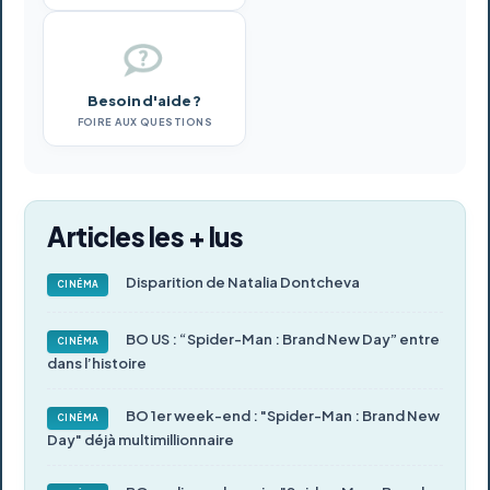
Besoin d'aide ?
FOIRE AUX QUESTIONS
Articles les + lus
Disparition de Natalia Dontcheva
CINÉMA
BO US : “Spider-Man : Brand New Day” entre
CINÉMA
dans l’histoire
BO 1er week-end : "Spider-Man : Brand New
CINÉMA
Day" déjà multimillionnaire