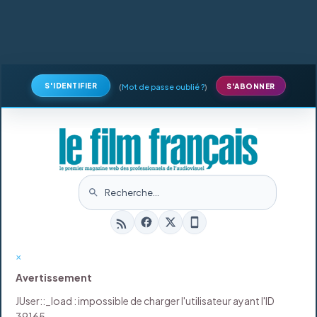
S'IDENTIFIER
(
Mot de passe oublié ?
)
S'ABONNER
×
Avertissement
JUser::_load : impossible de charger l'utilisateur ayant l'ID
39165