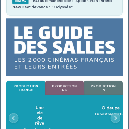
BO au dimanche soir : "Spider-Man : Brand
CINÉMA
New Day" devance "L’Odyssée"
PRODUCTION
PRODUCTION
PRODUCTION
FRANCE
US
TV
Oldeupe
En postproduction