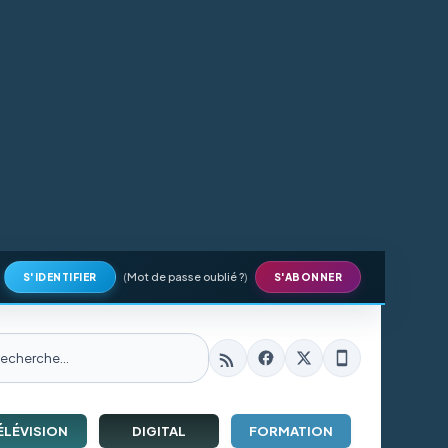
(
Mot de passe oublié ?
)
S'IDENTIFIER
S'ABONNER
ÉLÉVISION
DIGITAL
FORMATION