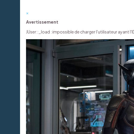
×
Avertissement
JUser::_load : impossible de charger l'utilisateur ayant l