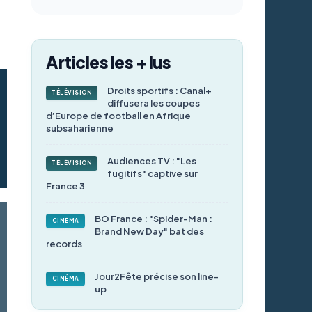
Articles les + lus
Droits sportifs : Canal+
TÉLÉVISION
diffusera les coupes
d’Europe de football en Afrique
subsaharienne
Audiences TV : "Les
TÉLÉVISION
fugitifs" captive sur
France 3
BO France : "Spider-Man :
CINÉMA
Brand New Day" bat des
records
Jour2Fête précise son line-
CINÉMA
up