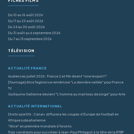
FICHES FILMS
Du 10 au 16 août 2026
Du 17 au 23 août 2026
Du 24 au 30 août 2026
Du 31 août au 6 septembre 2026
Du 7 au 13 septembre 2026
TÉLÉVISION
ACTUALITÉ FRANCE
Audiences juillet 2026 : France 2 et M6 disent "vive le sport !"
[Tournage] Alice Taglioni se remémore "La dernière veillée" pour France
TV
Guillaume Gallienne devient "L’homme au manteau de singe" pour Arte
ACTUALITÉ INTERNATIONAL
Droits sportifs : Canal+ diffusera les coupes d’Europe de football en
Afrique subsaharienne
"Alice" en première mondiale à Toronto
Trois candidats pour succéder à Jean-Paul Philippot à la tête de la RTBF