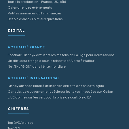
Toute la production - France, US, télé
Calendrier des événements
Petites annonces du Film français
Besoin d'aide ? Foire aux questions
DIGITAL
ACTUALITÉ FRANCE
Football : Disney+ diffusera les matchs de La Liga pour deux saisons
Un diffuseur français pour le reboot de "Alerte à Malibu"
Netflix : "GIGN" dans l'élite mondiale
ACTUALITÉ INTERNATIONAL
Disney autorise TikTok à utiliser des extraits de son catalogue
Canada : Le gouvernement cède sur les taxes imposées aux Gafan
L’UE donne son feu vert pour la prise de contrôle d’EA
CHIFFRES
Top DVD/blu-ray
Top VàD