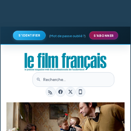
S'IDENTIFIER
(
Mot de passe oublié ?
)
S'ABONNER