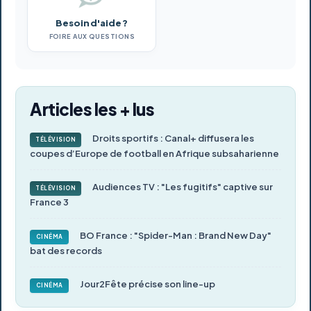
Besoin d'aide ?
FOIRE AUX QUESTIONS
Articles les + lus
Droits sportifs : Canal+ diffusera les
TÉLÉVISION
coupes d’Europe de football en Afrique subsaharienne
Audiences TV : "Les fugitifs" captive sur
TÉLÉVISION
France 3
BO France : "Spider-Man : Brand New Day"
CINÉMA
bat des records
Jour2Fête précise son line-up
CINÉMA