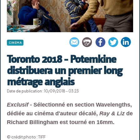
CINÉMA
Toronto 2018 - Potemkine
distribuera un premier long
métrage anglais
Date de publication : 10/09/2018 - 03:23
Exclusif
- Sélectionné en section Wavelengths,
dédiée au cinéma d'auteur décalé,
Ray & Liz
de
Richard Billingham est tourné en 16mm.
© crédit photo : TIFF