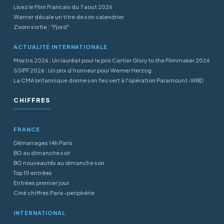
Lisez le Film Francais du 7 aout 2026
Warner décale un titre de son calendrier
Zoom sortie : "Fjord"
ACTUALITÉ INTERNATIONALE
Mostra 2026 : Un lauréat pour le prix Cartier Glory to the Filmmaker 2026
SSIFF 2026 : Un prix d’honneur pour Werner Herzog
La CMA britannique donne son feu vert à l'opération Paramount-WBD
CHIFFRES
FRANCE
Démarrages 14h Paris
BO au dimanche soir
BO nouveautés au dimanche soir
Top 10 entrées
Entrées premier jour
Ciné chiffres Paris-periphérie
INTERNATIONAL