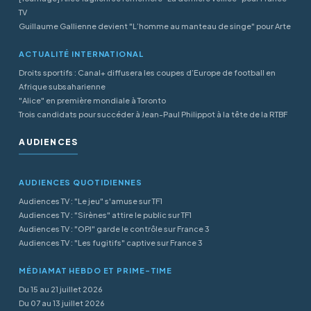
TV
Guillaume Gallienne devient "L’homme au manteau de singe" pour Arte
ACTUALITÉ INTERNATIONAL
Droits sportifs : Canal+ diffusera les coupes d’Europe de football en
Afrique subsaharienne
"Alice" en première mondiale à Toronto
Trois candidats pour succéder à Jean-Paul Philippot à la tête de la RTBF
AUDIENCES
AUDIENCES QUOTIDIENNES
Audiences TV : "Le jeu" s'amuse sur TF1
Audiences TV : "Sirènes" attire le public sur TF1
Audiences TV : "OPJ" garde le contrôle sur France 3
Audiences TV : "Les fugitifs" captive sur France 3
MÉDIAMAT HEBDO ET PRIME-TIME
Du 15 au 21 juillet 2026
Du 07 au 13 juillet 2026