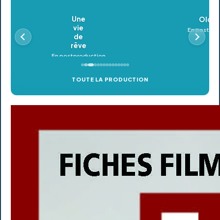
Oldeupe
En postproduction
TOUTE LA PRODUCTION