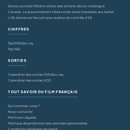
Disney autorise TikTok à utiliser des extraits de son catalogue
Canada : Le gouvernement cède sur les taxes imposées aux Gafan
L’UE donne son feu vert pour la prise de contrôle d’EA
CHIFFRES
Top DVD/blu-ray
Top VàD
SORTIES
Calendrier des sorties DVD/blu-ray
Calendrier des sorties VOD
TOUT SAVOIR DU FILM FRANÇAIS
Qui sommes-nous ?
Nous contacter
Mentions Légales
Politique de protection des données personnelles
Conditions générales de vente