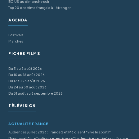
BO US au dimanche soir
Top 20 des films français à l’étranger
AGENDA
Festivals
Marchés
FICHES FILMS
Du 3 au 9 août 2026
Du 10 au 16 août 2026
Du 17 au 23 août 2026
Du 24 au 30 août 2026
Du 31 août au 6 septembre 2026
TÉLÉVISION
ACTUALITÉ FRANCE
Audiences juillet 2026 : France 2 et M6 disent "vive le sport !"
[Tournage] Alice Taglioni se remémore "La dernière veillée" pour France