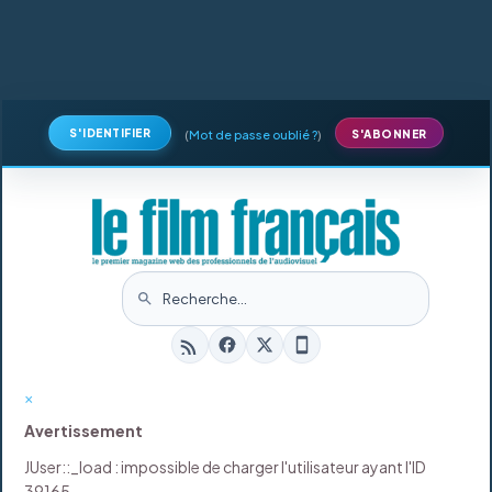
S'IDENTIFIER
(
Mot de passe oublié ?
)
S'ABONNER
×
Avertissement
JUser::_load : impossible de charger l'utilisateur ayant l'ID
39165