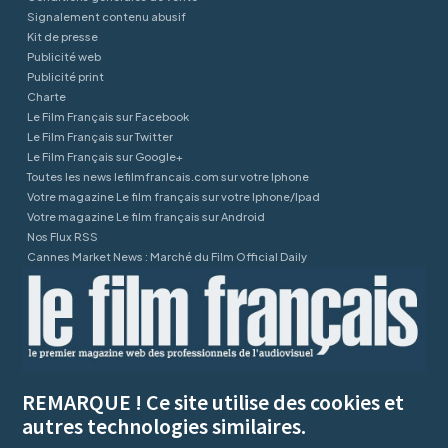
Signalement contenu abusif
Kit de presse
Publicité web
Publicité print
Charte
Le Film Français sur Facebook
Le Film Français sur Twitter
Le Film Français sur Google+
Toutes les news lefilmfrancais.com sur votre Iphone
Votre magazine Le film français sur votre Iphone/Ipad
Votre magazine Le film français sur Android
Nos Flux RSS
Cannes Market News : Marché du Film Official Daily
REMARQUE ! Ce site utilise des cookies et
autres technologies similaires.