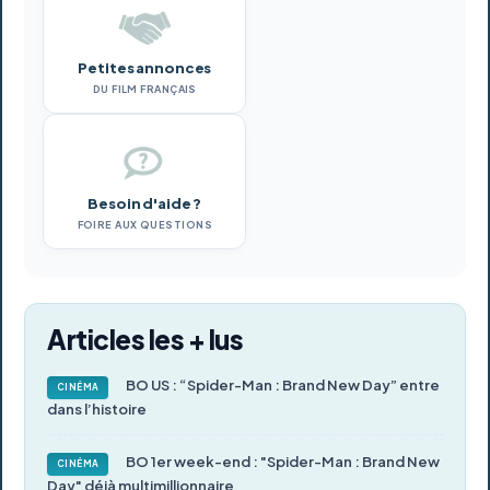
Petites annonces
DU FILM FRANÇAIS
Besoin d'aide ?
FOIRE AUX QUESTIONS
Articles les + lus
BO US : “Spider-Man : Brand New Day” entre
CINÉMA
dans l’histoire
BO 1er week-end : "Spider-Man : Brand New
CINÉMA
Day" déjà multimillionnaire