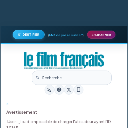
S'IDENTIFIER
(
Mot de passe oublié ?
)
S'ABONNER
×
Avertissement
JUser::_load : impossible de charger l'utilisateur ayant l'ID
39165