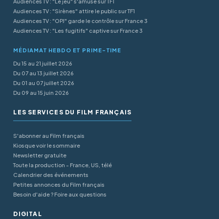
Audiences TV : "Le jeu" s'amuse sur TF1
Audiences TV : "Sirènes" attire le public sur TF1
Audiences TV : "OPJ" garde le contrôle sur France 3
Audiences TV : "Les fugitifs" captive sur France 3
MÉDIAMAT HEBDO ET PRIME-TIME
Du 15 au 21 juillet 2026
Du 07 au 13 juillet 2026
Du 01 au 07 juillet 2026
Du 09 au 15 juin 2026
LES SERVICES DU FILM FRANÇAIS
S'abonner au Film français
Kiosque voir le sommaire
Newsletter gratuite
Toute la production - France, US, télé
Calendrier des événements
Petites annonces du Film français
Besoin d'aide ? Foire aux questions
DIGITAL