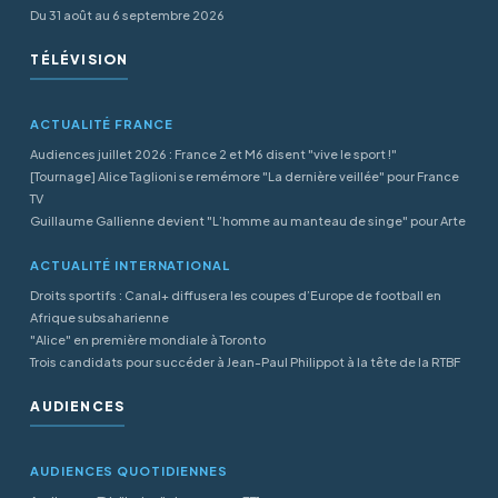
Du 31 août au 6 septembre 2026
TÉLÉVISION
ACTUALITÉ FRANCE
Audiences juillet 2026 : France 2 et M6 disent "vive le sport !"
[Tournage] Alice Taglioni se remémore "La dernière veillée" pour France
TV
Guillaume Gallienne devient "L’homme au manteau de singe" pour Arte
ACTUALITÉ INTERNATIONAL
Droits sportifs : Canal+ diffusera les coupes d’Europe de football en
Afrique subsaharienne
"Alice" en première mondiale à Toronto
Trois candidats pour succéder à Jean-Paul Philippot à la tête de la RTBF
AUDIENCES
AUDIENCES QUOTIDIENNES