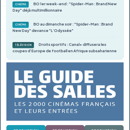
BO 1er week-end : "Spider-Man : Brand New
CINÉMA
Day" déjà multimillionnaire
BO au dimanche soir : "Spider-Man : Brand
CINÉMA
New Day" devance "L’Odyssée"
Droits sportifs : Canal+ diffusera les
TÉLÉVISION
coupes d’Europe de football en Afrique subsaharienne