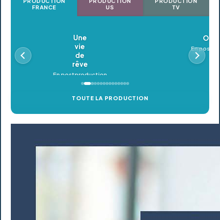
PRODUCTION
PRODUCTION
PRODUCTION
FRANCE
US
TV
Oldeupe
En postproduction
TOUTE LA PRODUCTION