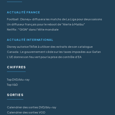
ACTUALITÉ FRANCE
Football : Disney+ diffusera les matchs de La Liga pour deux saisons
Un diffuseur français pour le reboot de "Alerte à Malibu"
Netflix : "GIGN" dans l'élite mondiale
ACTUALITÉ INTERNATIONAL
Disney autorise TikTok à utiliser des extraits de son catalogue
Canada : Le gouvernement cède sur les taxes imposées aux Gafan
L’UE donne son feu vert pour la prise de contrôle d’EA
CHIFFRES
Top DVD/blu-ray
Top VàD
SORTIES
Calendrier des sorties DVD/blu-ray
Calendrier des sorties VOD