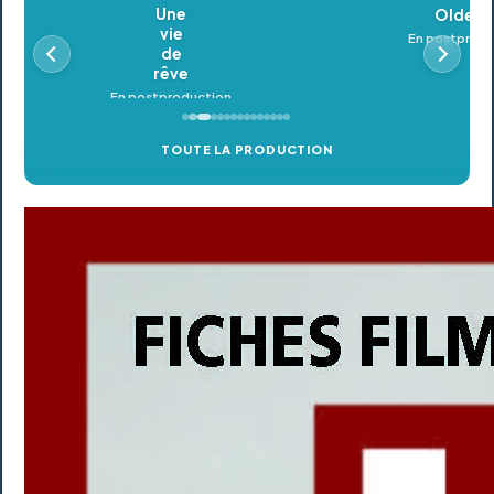
Oldeupe
En postproduction
TOUTE LA PRODUCTION