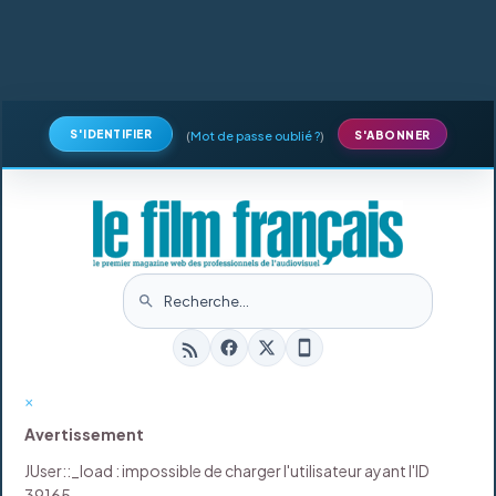
S'IDENTIFIER
(
Mot de passe oublié ?
)
S'ABONNER
×
Avertissement
JUser::_load : impossible de charger l'utilisateur ayant l'ID
39165