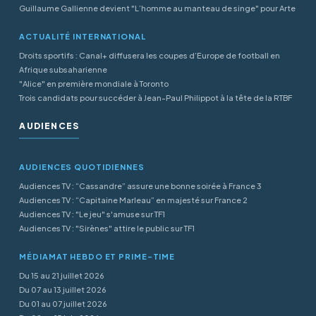
Guillaume Gallienne devient "L’homme au manteau de singe" pour Arte
ACTUALITÉ INTERNATIONAL
Droits sportifs : Canal+ diffusera les coupes d’Europe de football en
Afrique subsaharienne
"Alice" en première mondiale à Toronto
Trois candidats pour succéder à Jean-Paul Philippot à la tête de la RTBF
AUDIENCES
AUDIENCES QUOTIDIENNES
Audiences TV : “Cassandre” assure une bonne soirée à France 3
Audiences TV : “Capitaine Marleau” en majesté sur France 2
Audiences TV : "Le jeu" s'amuse sur TF1
Audiences TV : "Sirènes" attire le public sur TF1
MÉDIAMAT HEBDO ET PRIME-TIME
Du 15 au 21 juillet 2026
Du 07 au 13 juillet 2026
Du 01 au 07 juillet 2026