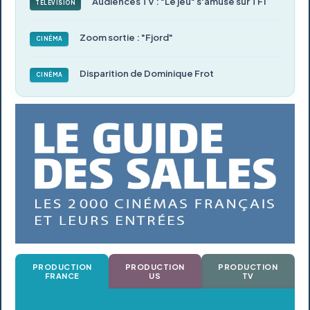
Audiences TV : "Le jeu" s'amuse sur TF1
TÉLÉVISION
Zoom sortie : "Fjord"
CINÉMA
Disparition de Dominique Frot
CINÉMA
PRODUCTION
PRODUCTION
PRODUCTION
FRANCE
US
TV