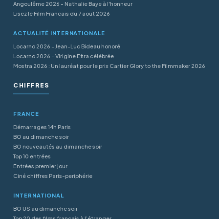
Angoulême 2026 - Nathalie Baye à l'honneur
Lisez le Film Francais du 7 aout 2026
ACTUALITÉ INTERNATIONALE
Locarno 2026 - Jean-Luc Bideau honoré
Locarno 2026 - Virigine Efira célébrée
Mostra 2026 : Un lauréat pour le prix Cartier Glory to the Filmmaker 2026
CHIFFRES
FRANCE
Démarrages 14h Paris
BO au dimanche soir
BO nouveautés au dimanche soir
Top 10 entrées
Entrées premier jour
Ciné chiffres Paris-periphérie
INTERNATIONAL
BO US au dimanche soir
Top 20 des films français à l’étranger