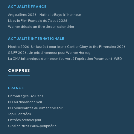
ACTUALITÉ FRANCE
Angoulême 2026 - Nathalie Baye à l'honneur
Lisez le Film Francais du 7 aout 2026
Warner décale un titre de son calendrier
ACTUALITÉ INTERNATIONALE
Mostra 2026 : Un lauréat pour le prix Cartier Glory to the Filmmaker 2026
SSIFF 2026 : Un prix d’honneur pour Werner Herzog
La CMA britannique donne son feu vert à l'opération Paramount-WBD
CHIFFRES
FRANCE
Démarrages 14h Paris
BO au dimanche soir
BO nouveautés au dimanche soir
Top 10 entrées
Entrées premier jour
Ciné chiffres Paris-periphérie