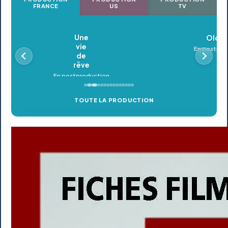
FRANCE
US
TV
Oldeupe
En postproduction
TOUTE LA PRODUCTION