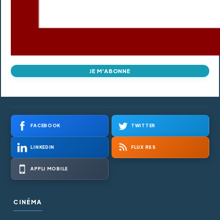
JE M'ABONNE
FACEBOOK
TWITTER
LINKEDIN
FLUX RSS
APPLI MOBILE
CINÉMA