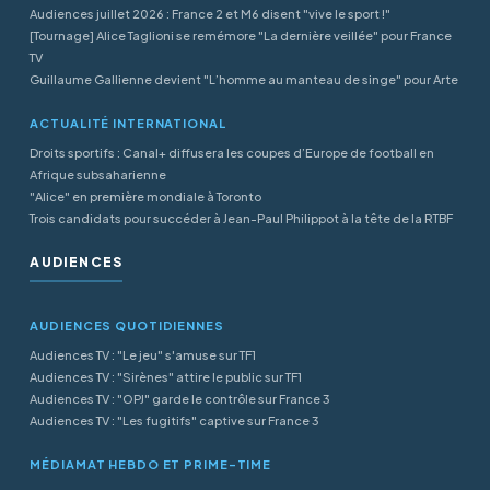
Audiences juillet 2026 : France 2 et M6 disent "vive le sport !"
[Tournage] Alice Taglioni se remémore "La dernière veillée" pour France
TV
Guillaume Gallienne devient "L’homme au manteau de singe" pour Arte
ACTUALITÉ INTERNATIONAL
Droits sportifs : Canal+ diffusera les coupes d’Europe de football en
Afrique subsaharienne
"Alice" en première mondiale à Toronto
Trois candidats pour succéder à Jean-Paul Philippot à la tête de la RTBF
AUDIENCES
AUDIENCES QUOTIDIENNES
Audiences TV : "Le jeu" s'amuse sur TF1
Audiences TV : "Sirènes" attire le public sur TF1
Audiences TV : "OPJ" garde le contrôle sur France 3
Audiences TV : "Les fugitifs" captive sur France 3
MÉDIAMAT HEBDO ET PRIME-TIME