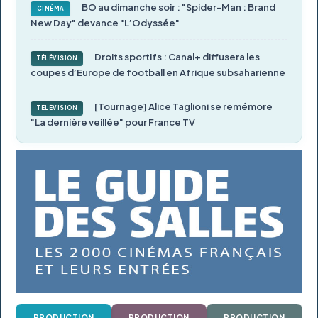
BO au dimanche soir : "Spider-Man : Brand
CINÉMA
New Day" devance "L’Odyssée"
Droits sportifs : Canal+ diffusera les
TÉLÉVISION
coupes d’Europe de football en Afrique subsaharienne
[Tournage] Alice Taglioni se remémore
TÉLÉVISION
"La dernière veillée" pour France TV
PRODUCTION
PRODUCTION
PRODUCTION