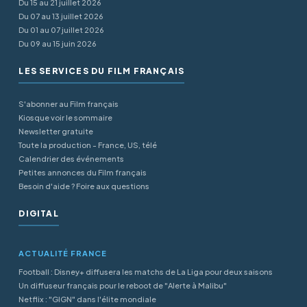
Du 15 au 21 juillet 2026
Du 07 au 13 juillet 2026
Du 01 au 07 juillet 2026
Du 09 au 15 juin 2026
LES SERVICES DU FILM FRANÇAIS
S'abonner au Film français
Kiosque voir le sommaire
Newsletter gratuite
Toute la production - France, US, télé
Calendrier des événements
Petites annonces du Film français
Besoin d'aide ? Foire aux questions
DIGITAL
ACTUALITÉ FRANCE
Football : Disney+ diffusera les matchs de La Liga pour deux saisons
Un diffuseur français pour le reboot de "Alerte à Malibu"
Netflix : "GIGN" dans l'élite mondiale