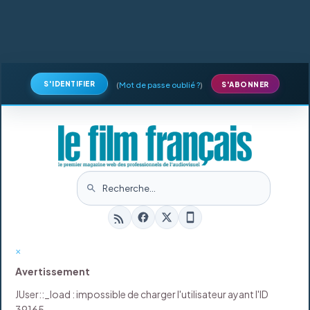
S'IDENTIFIER
(
Mot de passe oublié ?
)
S'ABONNER
×
Avertissement
JUser::_load : impossible de charger l'utilisateur ayant l'ID
39165