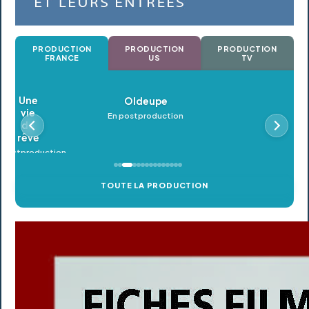
PRODUCTION
PRODUCTION
PRODUCTION
FRANCE
US
TV
Oldeupe
En postproduction
TOUTE LA PRODUCTION