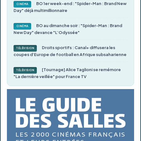
BO 1er week-end : "Spider-Man : Brand New
CINÉMA
Day" déjà multimillionnaire
BO au dimanche soir : "Spider-Man : Brand
CINÉMA
New Day" devance "L’Odyssée"
Droits sportifs : Canal+ diffusera les
TÉLÉVISION
coupes d’Europe de football en Afrique subsaharienne
[Tournage] Alice Taglioni se remémore
TÉLÉVISION
"La dernière veillée" pour France TV