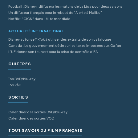
Football : Disney+ diffusera les matchs de La Liga pour deux saisons
Un diffuseur français pour le reboot de "Alerte à Malibu"
Netflix : "GIGN" dans l'élite mondiale
ACTUALITÉ INTERNATIONAL
Disney autorise TikTok à utiliser des extraits de son catalogue
Canada : Le gouvernement cède sur les taxes imposées aux Gafan
L’UE donne son feu vert pour la prise de contrôle d’EA
CHIFFRES
Top DVD/blu-ray
Top VàD
SORTIES
Calendrier des sorties DVD/blu-ray
Calendrier des sorties VOD
TOUT SAVOIR DU FILM FRANÇAIS