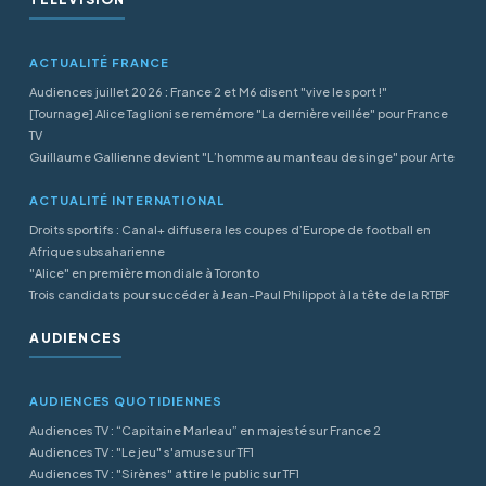
ACTUALITÉ FRANCE
Audiences juillet 2026 : France 2 et M6 disent "vive le sport !"
[Tournage] Alice Taglioni se remémore "La dernière veillée" pour France
TV
Guillaume Gallienne devient "L’homme au manteau de singe" pour Arte
ACTUALITÉ INTERNATIONAL
Droits sportifs : Canal+ diffusera les coupes d’Europe de football en
Afrique subsaharienne
"Alice" en première mondiale à Toronto
Trois candidats pour succéder à Jean-Paul Philippot à la tête de la RTBF
AUDIENCES
AUDIENCES QUOTIDIENNES
Audiences TV : “Capitaine Marleau” en majesté sur France 2
Audiences TV : "Le jeu" s'amuse sur TF1
Audiences TV : "Sirènes" attire le public sur TF1