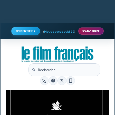
S'IDENTIFIER
(
Mot de passe oublié ?
)
S'ABONNER