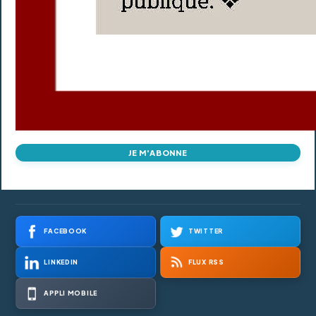
JE M'ABONNE
FACEBOOK
TWITTER
LINKEDIN
FLUX RSS
APPLI MOBILE