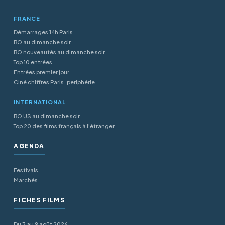
FRANCE
Démarrages 14h Paris
BO au dimanche soir
BO nouveautés au dimanche soir
Top 10 entrées
Entrées premier jour
Ciné chiffres Paris-periphérie
INTERNATIONAL
BO US au dimanche soir
Top 20 des films français à l’étranger
AGENDA
Festivals
Marchés
FICHES FILMS
Du 3 au 9 août 2026