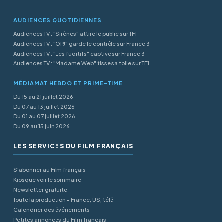
AUDIENCES QUOTIDIENNES
Audiences TV : "Sirènes" attire le public sur TF1
Audiences TV : "OPJ" garde le contrôle sur France 3
Audiences TV : "Les fugitifs" captive sur France 3
Audiences TV : "Madame Web" tisse sa toile sur TF1
MÉDIAMAT HEBDO ET PRIME-TIME
Du 15 au 21 juillet 2026
Du 07 au 13 juillet 2026
Du 01 au 07 juillet 2026
Du 09 au 15 juin 2026
LES SERVICES DU FILM FRANÇAIS
S'abonner au Film français
Kiosque voir le sommaire
Newsletter gratuite
Toute la production - France, US, télé
Calendrier des événements
Petites annonces du Film français