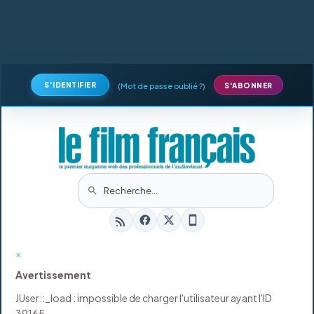
S'IDENTIFIER
(
Mot de passe oublié ?
)
S'ABONNER
×
Avertissement
JUser::_load : impossible de charger l'utilisateur ayant l'ID
39165