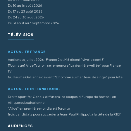
Du 10 au 16 août 2026
Du 17 au 23 août 2026
Du 24 au 30 août 2026
Du 31 août au 6 septembre 2026
TÉLÉVISION
ACTUALITÉ FRANCE
Audiences juillet 2026 : France 2 et M6 disent "vive le sport !"
[Tournage] Alice Taglioni se remémore "La dernière veillée" pour France
TV
Guillaume Gallienne devient "L’homme au manteau de singe" pour Arte
ACTUALITÉ INTERNATIONAL
Droits sportifs : Canal+ diffusera les coupes d’Europe de football en
Afrique subsaharienne
"Alice" en première mondiale à Toronto
Trois candidats pour succéder à Jean-Paul Philippot à la tête de la RTBF
AUDIENCES