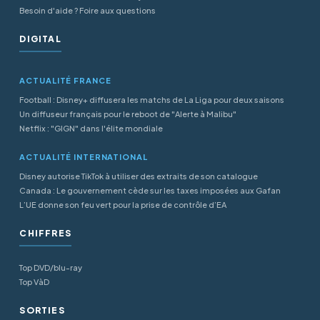
Besoin d'aide ? Foire aux questions
DIGITAL
ACTUALITÉ FRANCE
Football : Disney+ diffusera les matchs de La Liga pour deux saisons
Un diffuseur français pour le reboot de "Alerte à Malibu"
Netflix : "GIGN" dans l'élite mondiale
ACTUALITÉ INTERNATIONAL
Disney autorise TikTok à utiliser des extraits de son catalogue
Canada : Le gouvernement cède sur les taxes imposées aux Gafan
L’UE donne son feu vert pour la prise de contrôle d’EA
CHIFFRES
Top DVD/blu-ray
Top VàD
SORTIES