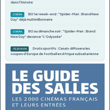
dans l’histoire
BO 1er week-end : "Spider-Man : Brand New
CINÉMA
Day" déjà multimillionnaire
BO au dimanche soir : "Spider-Man : Brand
CINÉMA
New Day" devance "L’Odyssée"
Droits sportifs : Canal+ diffusera les
TÉLÉVISION
coupes d’Europe de football en Afrique subsaharienne