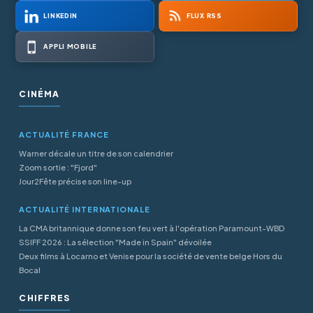
LINKEDIN
FLUX RSS
APPLI MOBILE
CINÉMA
ACTUALITÉ FRANCE
Warner décale un titre de son calendrier
Zoom sortie : "Fjord"
Jour2Fête précise son line-up
ACTUALITÉ INTERNATIONALE
La CMA britannique donne son feu vert à l'opération Paramount-WBD
SSIFF 2026 : La sélection "Made in Spain" dévoilée
Deux films à Locarno et Venise pour la société de vente belge Hors du
Bocal
CHIFFRES