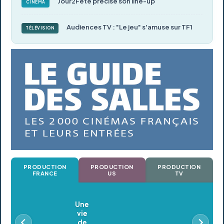
Jour2Fête précise son line-up
CINÉMA
Audiences TV : "Le jeu" s'amuse sur TF1
TÉLÉVISION
PRODUCTION
PRODUCTION
PRODUCTION
FRANCE
US
TV
Oldeupe
En postproduction