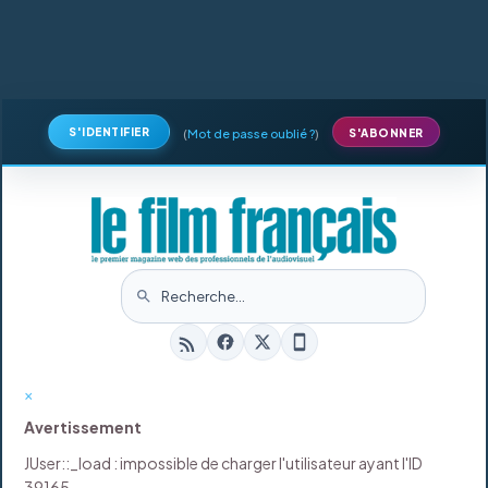
S'IDENTIFIER
(
Mot de passe oublié ?
)
S'ABONNER
×
Avertissement
JUser::_load : impossible de charger l'utilisateur ayant l'ID
39165