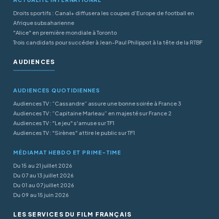
Droits sportifs : Canal+ diffusera les coupes d’Europe de football en
Afrique subsaharienne
"Alice" en première mondiale à Toronto
Trois candidats pour succéder à Jean-Paul Philippot à la tête de la RTBF
AUDIENCES
AUDIENCES QUOTIDIENNES
Audiences TV : “Cassandre” assure une bonne soirée à France 3
Audiences TV : “Capitaine Marleau” en majesté sur France 2
Audiences TV : "Le jeu" s'amuse sur TF1
Audiences TV : "Sirènes" attire le public sur TF1
MÉDIAMAT HEBDO ET PRIME-TIME
Du 15 au 21 juillet 2026
Du 07 au 13 juillet 2026
Du 01 au 07 juillet 2026
Du 09 au 15 juin 2026
LES SERVICES DU FILM FRANÇAIS