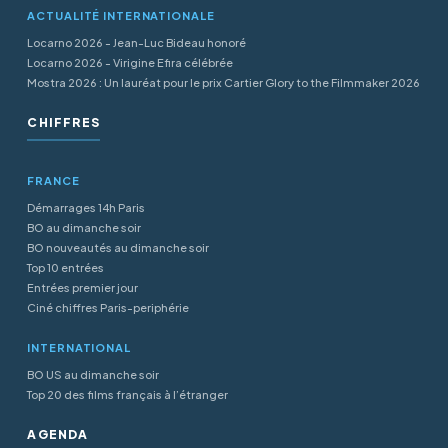
ACTUALITÉ INTERNATIONALE
Locarno 2026 - Jean-Luc Bideau honoré
Locarno 2026 - Virigine Efira célébrée
Mostra 2026 : Un lauréat pour le prix Cartier Glory to the Filmmaker 2026
CHIFFRES
FRANCE
Démarrages 14h Paris
BO au dimanche soir
BO nouveautés au dimanche soir
Top 10 entrées
Entrées premier jour
Ciné chiffres Paris-periphérie
INTERNATIONAL
BO US au dimanche soir
Top 20 des films français à l’étranger
AGENDA