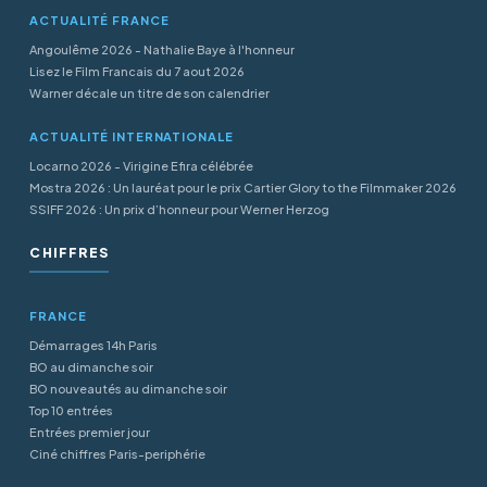
ACTUALITÉ FRANCE
Angoulême 2026 - Nathalie Baye à l'honneur
Lisez le Film Francais du 7 aout 2026
Warner décale un titre de son calendrier
ACTUALITÉ INTERNATIONALE
Locarno 2026 - Virigine Efira célébrée
Mostra 2026 : Un lauréat pour le prix Cartier Glory to the Filmmaker 2026
SSIFF 2026 : Un prix d’honneur pour Werner Herzog
CHIFFRES
FRANCE
Démarrages 14h Paris
BO au dimanche soir
BO nouveautés au dimanche soir
Top 10 entrées
Entrées premier jour
Ciné chiffres Paris-periphérie