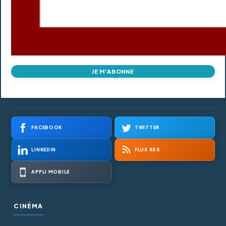
JE M'ABONNE
FACEBOOK
TWITTER
LINKEDIN
FLUX RSS
APPLI MOBILE
CINÉMA