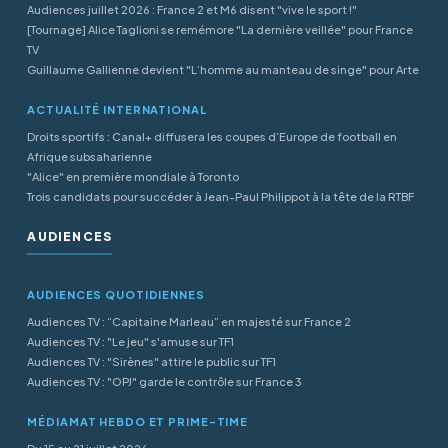
Audiences juillet 2026 : France 2 et M6 disent "vive le sport !"
[Tournage] Alice Taglioni se remémore "La dernière veillée" pour France
TV
Guillaume Gallienne devient "L’homme au manteau de singe" pour Arte
ACTUALITÉ INTERNATIONAL
Droits sportifs : Canal+ diffusera les coupes d’Europe de football en
Afrique subsaharienne
"Alice" en première mondiale à Toronto
Trois candidats pour succéder à Jean-Paul Philippot à la tête de la RTBF
AUDIENCES
AUDIENCES QUOTIDIENNES
Audiences TV : “Capitaine Marleau” en majesté sur France 2
Audiences TV : "Le jeu" s'amuse sur TF1
Audiences TV : "Sirènes" attire le public sur TF1
Audiences TV : "OPJ" garde le contrôle sur France 3
MÉDIAMAT HEBDO ET PRIME-TIME