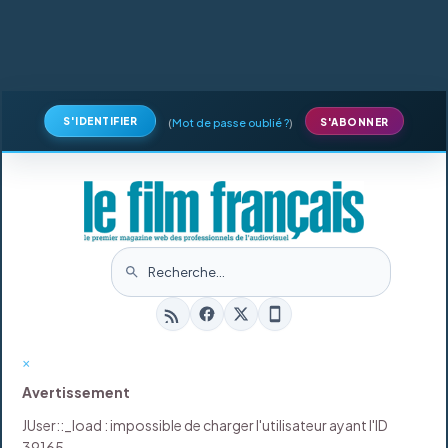
S'IDENTIFIER
(
Mot de passe oublié ?
)
S'ABONNER
×
Avertissement
JUser::_load : impossible de charger l'utilisateur ayant l'ID
39165