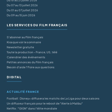
Du 15 au 21 juillet 2026
Du 07 au 13 juillet 2026
Du 01 au 07 juillet 2026
Du 09 au 15 juin 2026
LES SERVICES DU FILM FRANÇAIS
S'abonner au Film français
Kiosque voir le sommaire
Newsletter gratuite
Toute la production - France, US, télé
Calendrier des événements
Petites annonces du Film français
Besoin d'aide ? Foire aux questions
DIGITAL
ACTUALITÉ FRANCE
Football : Disney+ diffusera les matchs de La Liga pour deux saisons
Un diffuseur français pour le reboot de "Alerte à Malibu"
Netflix : "GIGN" dans l'élite mondiale