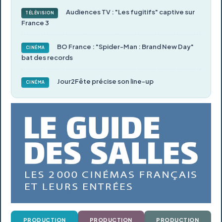
Audiences TV : "Les fugitifs" captive sur
TÉLÉVISION
France 3
BO France : "Spider-Man : Brand New Day"
CINÉMA
bat des records
Jour2Fête précise son line-up
CINÉMA
PRODUCTION
PRODUCTION
PRODUCTION