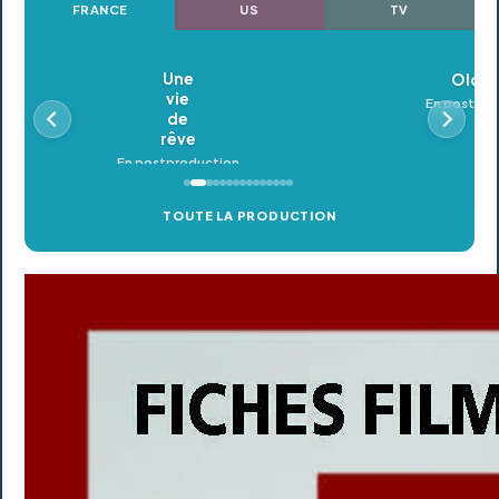
FRANCE
US
TV
Oldeupe
En postproduction
TOUTE LA PRODUCTION