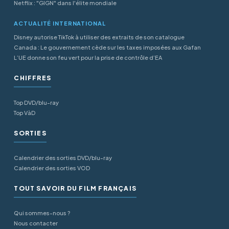
Netflix : "GIGN" dans l'élite mondiale
ACTUALITÉ INTERNATIONAL
Disney autorise TikTok à utiliser des extraits de son catalogue
Canada : Le gouvernement cède sur les taxes imposées aux Gafan
L’UE donne son feu vert pour la prise de contrôle d’EA
CHIFFRES
Top DVD/blu-ray
Top VàD
SORTIES
Calendrier des sorties DVD/blu-ray
Calendrier des sorties VOD
TOUT SAVOIR DU FILM FRANÇAIS
Qui sommes-nous ?
Nous contacter