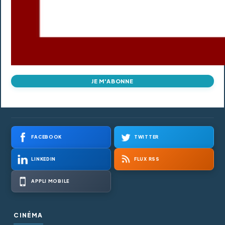
JE M'ABONNE
FACEBOOK
TWITTER
LINKEDIN
FLUX RSS
APPLI MOBILE
CINÉMA