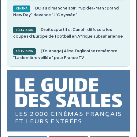
BO au dimanche soir : "Spider-Man : Brand
CINÉMA
New Day" devance "L’Odyssée"
Droits sportifs : Canal+ diffusera les
TÉLÉVISION
coupes d’Europe de football en Afrique subsaharienne
[Tournage] Alice Taglioni se remémore
TÉLÉVISION
"La dernière veillée" pour France TV