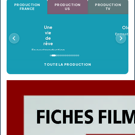
PRODUCTION
PRODUCTION
PRODUCTION
FRANCE
US
TV
Oldeupe
En postproduction
TOUTE LA PRODUCTION