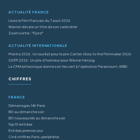
ACTUALITÉ FRANCE
Lisez le Film Francais du 7 aout 2026
Warner décale un titre de son calendrier
Zoom sortie : "Fjord"
ACTUALITÉ INTERNATIONALE
Mostra 2026 : Un lauréat pour le prix Cartier Glory to the Filmmaker 2026
SSIFF 2026 : Un prix d’honneur pour Werner Herzog
La CMA britannique donne son feu vert à l'opération Paramount-WBD
CHIFFRES
FRANCE
Démarrages 14h Paris
BO au dimanche soir
BO nouveautés au dimanche soir
Top 10 entrées
Entrées premier jour
Ciné chiffres Paris-periphérie