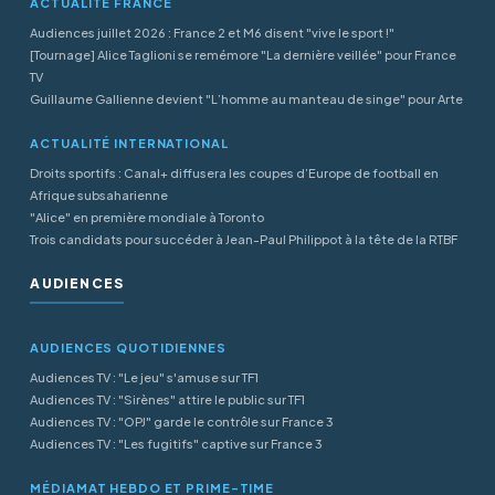
ACTUALITÉ FRANCE
Audiences juillet 2026 : France 2 et M6 disent "vive le sport !"
[Tournage] Alice Taglioni se remémore "La dernière veillée" pour France
TV
Guillaume Gallienne devient "L’homme au manteau de singe" pour Arte
ACTUALITÉ INTERNATIONAL
Droits sportifs : Canal+ diffusera les coupes d’Europe de football en
Afrique subsaharienne
"Alice" en première mondiale à Toronto
Trois candidats pour succéder à Jean-Paul Philippot à la tête de la RTBF
AUDIENCES
AUDIENCES QUOTIDIENNES
Audiences TV : "Le jeu" s'amuse sur TF1
Audiences TV : "Sirènes" attire le public sur TF1
Audiences TV : "OPJ" garde le contrôle sur France 3
Audiences TV : "Les fugitifs" captive sur France 3
MÉDIAMAT HEBDO ET PRIME-TIME