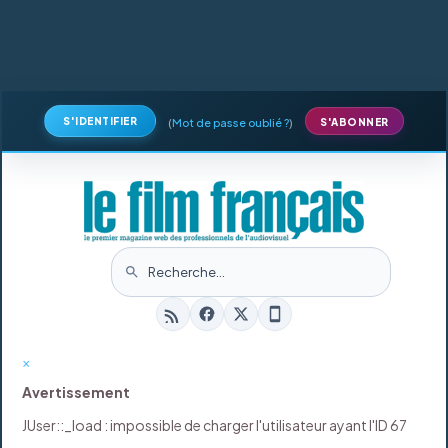
S'IDENTIFIER
(
Mot de passe oublié ?
)
S'ABONNER
×
Avertissement
JUser::_load : impossible de charger l'utilisateur ayant l'ID 67