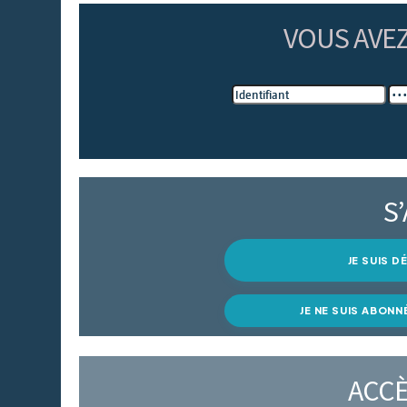
VOUS AVE
S
JE SUIS 
JE NE SUIS ABONN
ACCÈ