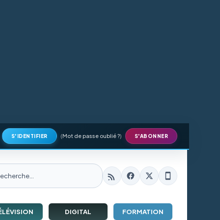
(
Mot de passe oublié ?
)
S'IDENTIFIER
S'ABONNER
ÉLÉVISION
DIGITAL
FORMATION