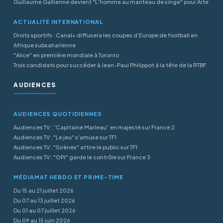
Guillaume Gallienne devient "L’homme au manteau de singe" pour Arte
ACTUALITÉ INTERNATIONAL
Droits sportifs : Canal+ diffusera les coupes d’Europe de football en
Afrique subsaharienne
"Alice" en première mondiale à Toronto
Trois candidats pour succéder à Jean-Paul Philippot à la tête de la RTBF
AUDIENCES
AUDIENCES QUOTIDIENNES
Audiences TV : “Capitaine Marleau” en majesté sur France 2
Audiences TV : "Le jeu" s'amuse sur TF1
Audiences TV : "Sirènes" attire le public sur TF1
Audiences TV : "OPJ" garde le contrôle sur France 3
MÉDIAMAT HEBDO ET PRIME-TIME
Du 15 au 21 juillet 2026
Du 07 au 13 juillet 2026
Du 01 au 07 juillet 2026
Du 09 au 15 juin 2026