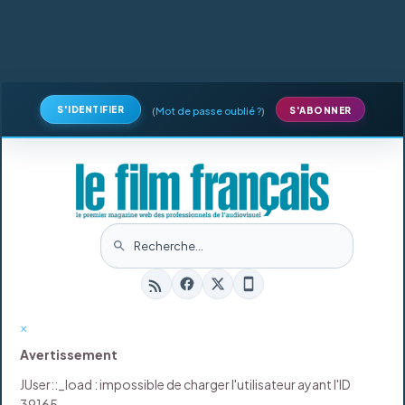
S'IDENTIFIER
(
Mot de passe oublié ?
)
S'ABONNER
×
Avertissement
JUser::_load : impossible de charger l'utilisateur ayant l'ID
39165