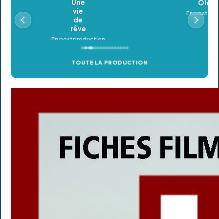
Oldeupe
En postproduction
TOUTE LA PRODUCTION