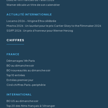
Warner décale un titre de son calendrier
ACTUALITÉ INTERNATIONALE
Locarno 2026 - Virigine Efira célébrée
Mostra 2026 : Un lauréat pour le prix Cartier Glory to the Filmmaker 2026
SSIFF 2026 : Un prix d’honneur pour Werner Herzog
CHIFFRES
FRANCE
Démarrages 14h Paris
BO au dimanche soir
BO nouveautés au dimanche soir
Top 10 entrées
Entrées premier jour
Ciné chiffres Paris-periphérie
INTERNATIONAL
BO US au dimanche soir
Top 20 des films français à l’étranger