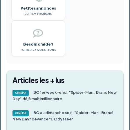
Petites annonces
DU FILM FRANÇAIS
Besoin d'aide ?
FOIRE AUX QUESTIONS
Articles les + lus
BO 1er week-end : "Spider-Man : Brand New
CINÉMA
Day" déjà multimillionnaire
BO au dimanche soir : "Spider-Man : Brand
CINÉMA
New Day" devance "L’Odyssée"