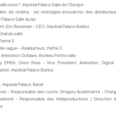
le suite ?, Impérial Palace Salle de l'Europe
lles de cinéma : les stratégies innovantes des distributeu
 Palace Salle du lac
t, Eric Beckman – CEO, Impérial Palace Berlioz
Grande salle
 Pathé 5
le vague – Réalisateurs, Pathé 3
Animation Outlaws, Bonlieu Petite salle
MEA, Orion Ross - Vice President, Animation, Digital
tion, Impérial Palace Berlioz
, Imperial Palace, Ravel
ères - Responsable des courts, Grégory Audermatte - Char
Leblond - Responsable des Webproductions / Direction 
oz