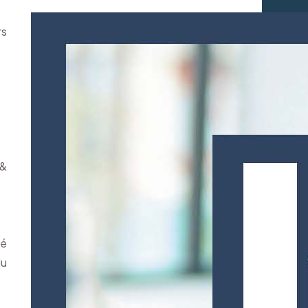
rs
 &
gé
du