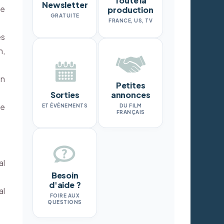
Toute la
Newsletter
de
production
GRATUITE
FRANCE, US, TV
es
n,
on
Petites
Sorties
annonces
le
ET ÉVÉNEMENTS
DU FILM
FRANÇAIS
al
Besoin
d'aide ?
al
FOIRE AUX
QUESTIONS