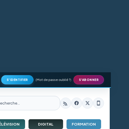
(
Mot de passe oublié ?
)
S'IDENTIFIER
S'ABONNER
ÉLÉVISION
DIGITAL
FORMATION