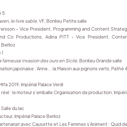
é 5
en, le livre sable
, VF, Bonlieu Petite salle
Persson - Vice President, Programming and Content Strate
and Co Productions, Adina PITT - Vice President, Conte
 Berlioz
 1
a fameuse invasion des ours en Sicile
, Bonlieu Grande salle
ion japonaise : Anne... la Maison aux pignons verts, Pathé 
ifa 2019, Impérial Palace Verdi
réel : le moteur s’emballe Organisation de production, Impéri
Salle du lac
teur, Impérial Palace Berlioz
artenariat avec Causette et Les Femmes s’Animent : Quid d