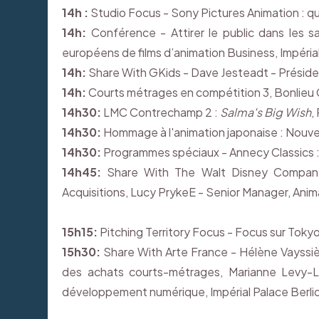
14h :
Studio Focus - Sony Pictures Animation : quel
14h:
Conférence - Attirer le public dans les sa
européens de films d’animation Business, Impérial
14h:
Share With GKids - Dave Jesteadt - Présiden
14h:
Courts métrages en compétition 3, Bonlieu 
14h30:
LMC Contrechamp 2 :
Salma's Big Wish
,
14h30:
Hommage à l'animation japonaise : Nouvel
14h30:
Programmes spéciaux - Annecy Classics : 
14h45:
Share With The Walt Disney Company E
Acquisitions, Lucy PrykeE - Senior Manager, Anima
15h15:
Pitching Territory Focus - Focus sur Tokyo
15h30:
Share With Arte France - Hélène Vayssi
des achats courts-métrages, Marianne Levy-
développement numérique, Impérial Palace Berli