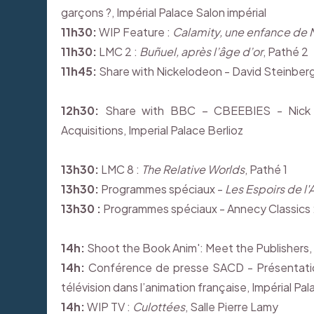
garçons ?, Impérial Palace Salon impérial
11h30:
WIP Feature :
Calamity, une enfance de 
11h30:
LMC 2 :
Buñuel, après l’âge d’or
, Pathé 2
11h45:
Share with Nickelodeon - David Steinberg 
12h30:
Share with BBC – CBEEBIES - Nick H
Acquisitions, Imperial Palace Berlioz
13h30:
LMC 8 :
The Relative Worlds
, Pathé 1
13h30:
Programmes spéciaux -
Les Espoirs de l
13h30 :
Programmes spéciaux - Annecy Classics 
14h:
Shoot the Book Anim': Meet the Publishers, 
14h:
Conférence de presse SACD - Présentation 
télévision dans l’animation française, Impérial Pal
14h:
WIP TV :
Culottées
, Salle Pierre Lamy