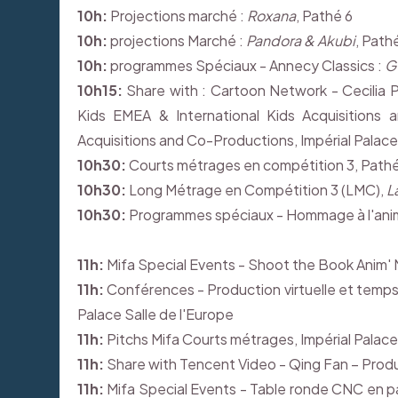
10h:
Projections marché :
Roxana
, Pathé 6
10h:
projections Marché :
Pandora & Akubi
, Path
10h:
programmes Spéciaux - Annecy Classics :
Gw
10h15:
Share with : Cartoon Network - Cecilia 
Kids EMEA & International Kids Acquisitions 
Acquisitions and Co-Productions, Impérial Palace
10h30:
Courts métrages en compétition 3, Pathé
10h30:
Long Métrage en Compétition 3 (LMC),
L
10h30:
Programmes spéciaux - Hommage à l'animat
11h:
Mifa Special Events - Shoot the Book Anim' M
11h:
Conférences - Production virtuelle et temps 
Palace Salle de l'Europe
11h:
Pitchs Mifa Courts métrages, Impérial Palace 
11h:
Share with Tencent Video - Qing Fan – Produc
11h:
Mifa Special Events - Table ronde CNC en p