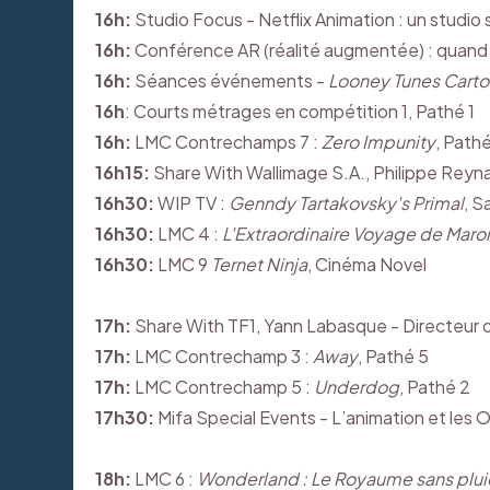
16h:
Studio Focus - Netflix Animation : un studio s
16h:
Conférence AR (réalité augmentée) : quand l’an
16h:
Séances événements -
Looney Tunes Cart
16h
: Courts métrages en compétition 1, Pathé 1
16h:
LMC Contrechamps 7 :
Zero Impunity
, Pathé
16h15:
Share With Wallimage S.A., Philippe Reynae
16h30:
WIP TV :
Genndy Tartakovsky's Primal
, S
16h30:
LMC 4 :
L'Extraordinaire Voyage de Maro
16h30:
LMC 9
Ternet Ninja
, Cinéma Novel
17h:
Share With TF1, Yann Labasque - Directeur d
17h:
LMC Contrechamp 3 :
Away
, Pathé 5
17h:
LMC Contrechamp 5 :
Underdog
, Pathé 2
17h30:
Mifa Special Events - L’animation et les O
18h:
LMC 6 :
Wonderland : Le Royaume sans plui