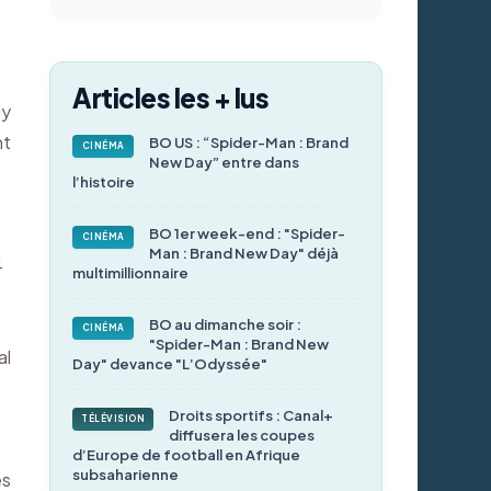
Articles les + lus
gy
nt
BO US : “Spider-Man : Brand
CINÉMA
New Day” entre dans
l’histoire
BO 1er week-end : "Spider-
CINÉMA
Man : Brand New Day" déjà
4
multimillionnaire
BO au dimanche soir :
CINÉMA
"Spider-Man : Brand New
al
Day" devance "L’Odyssée"
Droits sportifs : Canal+
TÉLÉVISION
diffusera les coupes
d’Europe de football en Afrique
subsaharienne
es