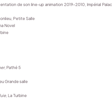
ntation de son line-up animation 2019-2010, Impérial Pala
Bonlieu, Petite Salle
ma Novel
rbine
6
mer
, Pathé 5
ieu Grande salle
uie
, La Turbine