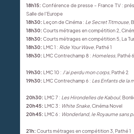
18h15:
Conférence de presse - France TV : prése
Salle de l'Europe
18h30:
Leçon de Cinéma :
Le Secret Titmouse
, 
18h30:
Courts métrages en compétition 2, Ciné
18h30:
Courts métrages en compétition 5, La Tu
18h30:
LMC 1 :
Ride Your Wave
, Pathé 1
18h30:
LMC Contrechamp 8 :
Homeless
, Pathé 
19h30:
LMC 10 :
J’ai perdu mon corps
, Pathé 2
19h30:
LMC Contrechamp 6 :
Les Enfants de la 
20h30:
LMC 7 :
Les Hirondelles de Kaboul
, Bonl
20h45:
LMC 3 :
White Snake
, Cinéma Novel
20h45:
LMC 6 :
Wonderland, le Royaume sans pl
21h:
Courts métrages en compétition 3, Pathé 1