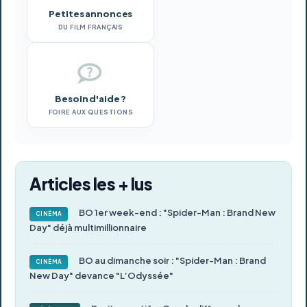
Petites annonces
DU FILM FRANÇAIS
Besoin d'aide ?
FOIRE AUX QUESTIONS
Articles les + lus
BO 1er week-end : "Spider-Man : Brand New
CINÉMA
Day" déjà multimillionnaire
BO au dimanche soir : "Spider-Man : Brand
CINÉMA
New Day" devance "L’Odyssée"