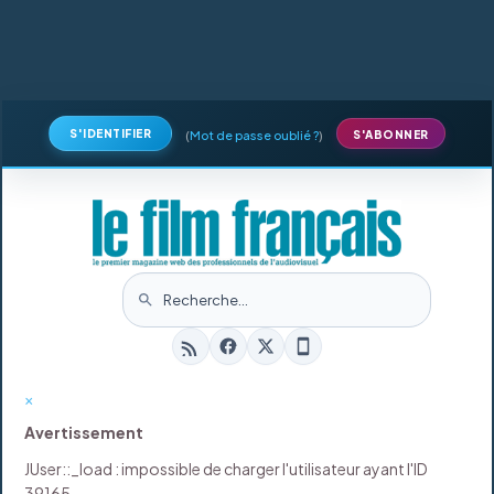
S'IDENTIFIER
(
Mot de passe oublié ?
)
S'ABONNER
×
Avertissement
JUser::_load : impossible de charger l'utilisateur ayant l'ID
39165