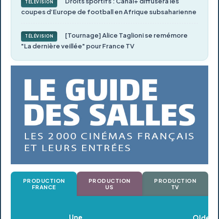
Droits sportifs : Canal+ diffusera les
TÉLÉVISION
coupes d’Europe de football en Afrique subsaharienne
[Tournage] Alice Taglioni se remémore
TÉLÉVISION
"La dernière veillée" pour France TV
PRODUCTION
PRODUCTION
PRODUCTION
FRANCE
US
TV
Oldeupe