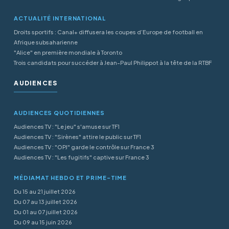
ACTUALITÉ INTERNATIONAL
Droits sportifs : Canal+ diffusera les coupes d’Europe de football en
Afrique subsaharienne
"Alice" en première mondiale à Toronto
Trois candidats pour succéder à Jean-Paul Philippot à la tête de la RTBF
AUDIENCES
AUDIENCES QUOTIDIENNES
Audiences TV : "Le jeu" s'amuse sur TF1
Audiences TV : "Sirènes" attire le public sur TF1
Audiences TV : "OPJ" garde le contrôle sur France 3
Audiences TV : "Les fugitifs" captive sur France 3
MÉDIAMAT HEBDO ET PRIME-TIME
Du 15 au 21 juillet 2026
Du 07 au 13 juillet 2026
Du 01 au 07 juillet 2026
Du 09 au 15 juin 2026