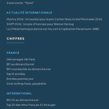
Zoom sortie : "Fjord"
ACTUALITÉ INTERNATIONALE
Mostra 2026 : Un lauréat pour le prix Cartier Glory to the Filmmaker 2026
SSIFF 2026 : Un prix d’honneur pour Werner Herzog
La CMA britannique donne son feu vert à l'opération Paramount-WBD
CHIFFRES
FRANCE
Démarrages 14h Paris
BO au dimanche soir
BO nouveautés au dimanche soir
Top 10 entrées
Entrées premier jour
Ciné chiffres Paris-periphérie
INTERNATIONAL
BO US au dimanche soir
Top 20 des films français à l’étranger