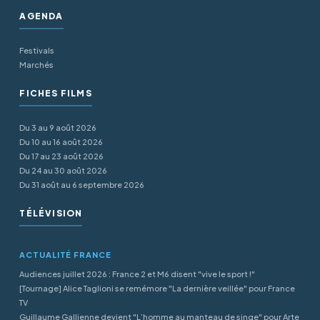
AGENDA
Festivals
Marchés
FICHES FILMS
Du 3 au 9 août 2026
Du 10 au 16 août 2026
Du 17 au 23 août 2026
Du 24 au 30 août 2026
Du 31 août au 6 septembre 2026
TÉLÉVISION
ACTUALITÉ FRANCE
Audiences juillet 2026 : France 2 et M6 disent "vive le sport !"
[Tournage] Alice Taglioni se remémore "La dernière veillée" pour France
TV
Guillaume Gallienne devient "L’homme au manteau de singe" pour Arte