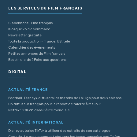
LES SERVICES DU FILM FRANÇAIS
S'abonner au Film français
Kiosque voir le sommaire
Newsletter gratuite
Toute la production - France, US, télé
Calendrier des événements
Petites annonces du Film français
Besoin d'aide ? Foire aux questions
DIGITAL
ACTUALITÉ FRANCE
Football : Disney+ diffusera les matchs de La Liga pour deux saisons
Un diffuseur français pour le reboot de "Alerte à Malibu"
Netflix : "GIGN" dans l'élite mondiale
ACTUALITÉ INTERNATIONAL
Disney autorise TikTok à utiliser des extraits de son catalogue
Canada : Le gouvernement cède sur les taxes imposées aux Gafan