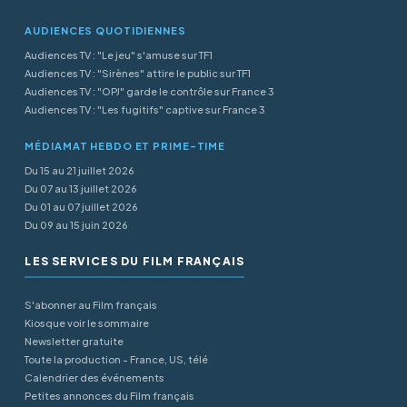
AUDIENCES QUOTIDIENNES
Audiences TV : "Le jeu" s'amuse sur TF1
Audiences TV : "Sirènes" attire le public sur TF1
Audiences TV : "OPJ" garde le contrôle sur France 3
Audiences TV : "Les fugitifs" captive sur France 3
MÉDIAMAT HEBDO ET PRIME-TIME
Du 15 au 21 juillet 2026
Du 07 au 13 juillet 2026
Du 01 au 07 juillet 2026
Du 09 au 15 juin 2026
LES SERVICES DU FILM FRANÇAIS
S'abonner au Film français
Kiosque voir le sommaire
Newsletter gratuite
Toute la production - France, US, télé
Calendrier des événements
Petites annonces du Film français