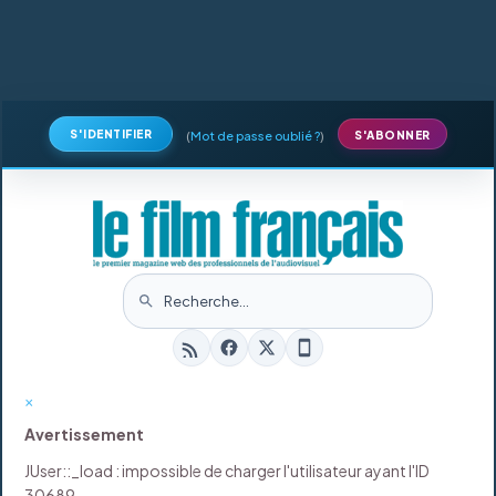
S'IDENTIFIER
(
Mot de passe oublié ?
)
S'ABONNER
×
Avertissement
JUser::_load : impossible de charger l'utilisateur ayant l'ID
30689