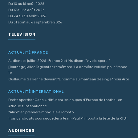
Du 10 au 16 août 2026
Du 17 au 23 août 2026
Du 24 au 30 août 2026
Du 31 août au 6 septembre 2026
TÉLÉVISION
ACTUALITÉ FRANCE
Audiences juillet 2026 : France 2 et M6 disent "vive le sport !"
[Tournage] Alice Taglioni se remémore "La dernière veillée" pour France
TV
Guillaume Gallienne devient "L’homme au manteau de singe" pour Arte
ACTUALITÉ INTERNATIONAL
Droits sportifs : Canal+ diffusera les coupes d’Europe de football en
Afrique subsaharienne
"Alice" en première mondiale à Toronto
Trois candidats pour succéder à Jean-Paul Philippot à la tête de la RTBF
AUDIENCES