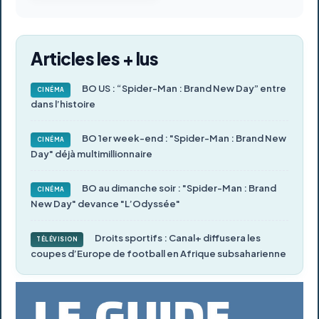
Articles les + lus
BO US : “Spider-Man : Brand New Day” entre
CINÉMA
dans l’histoire
BO 1er week-end : "Spider-Man : Brand New
CINÉMA
Day" déjà multimillionnaire
BO au dimanche soir : "Spider-Man : Brand
CINÉMA
New Day" devance "L’Odyssée"
Droits sportifs : Canal+ diffusera les
TÉLÉVISION
coupes d’Europe de football en Afrique subsaharienne