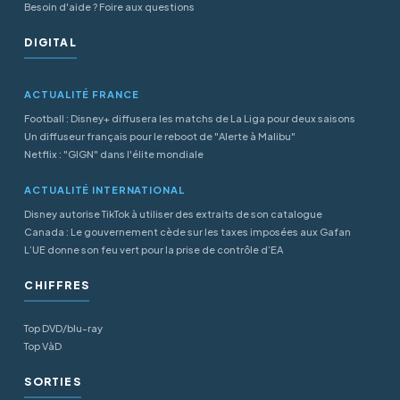
Besoin d'aide ? Foire aux questions
DIGITAL
ACTUALITÉ FRANCE
Football : Disney+ diffusera les matchs de La Liga pour deux saisons
Un diffuseur français pour le reboot de "Alerte à Malibu"
Netflix : "GIGN" dans l'élite mondiale
ACTUALITÉ INTERNATIONAL
Disney autorise TikTok à utiliser des extraits de son catalogue
Canada : Le gouvernement cède sur les taxes imposées aux Gafan
L’UE donne son feu vert pour la prise de contrôle d’EA
CHIFFRES
Top DVD/blu-ray
Top VàD
SORTIES