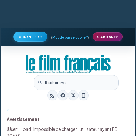
S'IDENTIFIER
(
Mot de passe oublié ?
)
S'ABONNER
×
Avertissement
JUser::_load : impossible de charger l'utilisateur ayant l'ID
30689