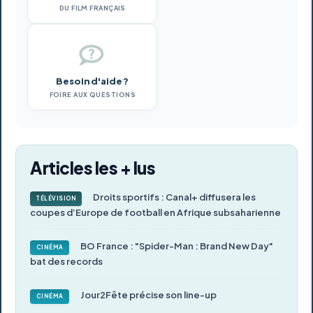
DU FILM FRANÇAIS
Besoin d'aide ?
FOIRE AUX QUESTIONS
Articles les + lus
Droits sportifs : Canal+ diffusera les
TÉLÉVISION
coupes d’Europe de football en Afrique subsaharienne
BO France : "Spider-Man : Brand New Day"
CINÉMA
bat des records
Jour2Fête précise son line-up
CINÉMA