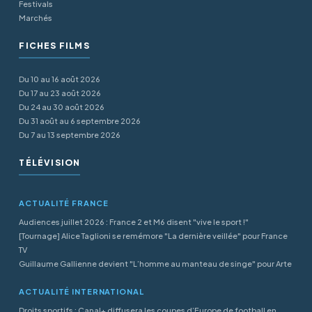
Festivals
Marchés
FICHES FILMS
Du 10 au 16 août 2026
Du 17 au 23 août 2026
Du 24 au 30 août 2026
Du 31 août au 6 septembre 2026
Du 7 au 13 septembre 2026
TÉLÉVISION
ACTUALITÉ FRANCE
Audiences juillet 2026 : France 2 et M6 disent "vive le sport !"
[Tournage] Alice Taglioni se remémore "La dernière veillée" pour France
TV
Guillaume Gallienne devient "L’homme au manteau de singe" pour Arte
ACTUALITÉ INTERNATIONAL
Droits sportifs : Canal+ diffusera les coupes d’Europe de football en