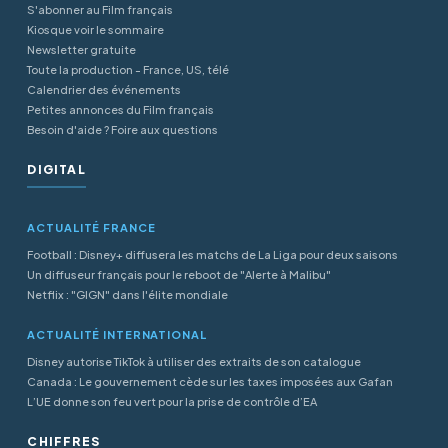
S'abonner au Film français
Kiosque voir le sommaire
Newsletter gratuite
Toute la production - France, US, télé
Calendrier des événements
Petites annonces du Film français
Besoin d'aide ? Foire aux questions
DIGITAL
ACTUALITÉ FRANCE
Football : Disney+ diffusera les matchs de La Liga pour deux saisons
Un diffuseur français pour le reboot de "Alerte à Malibu"
Netflix : "GIGN" dans l'élite mondiale
ACTUALITÉ INTERNATIONAL
Disney autorise TikTok à utiliser des extraits de son catalogue
Canada : Le gouvernement cède sur les taxes imposées aux Gafan
L’UE donne son feu vert pour la prise de contrôle d’EA
CHIFFRES