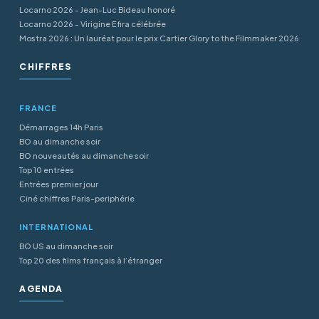
Locarno 2026 - Jean-Luc Bideau honoré
Locarno 2026 - Virigine Efira célébrée
Mostra 2026 : Un lauréat pour le prix Cartier Glory to the Filmmaker 2026
CHIFFRES
FRANCE
Démarrages 14h Paris
BO au dimanche soir
BO nouveautés au dimanche soir
Top 10 entrées
Entrées premier jour
Ciné chiffres Paris-periphérie
INTERNATIONAL
BO US au dimanche soir
Top 20 des films français à l’étranger
AGENDA