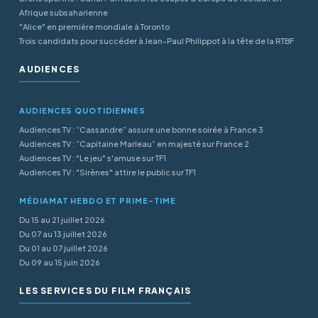
Afrique subsaharienne
"Alice" en première mondiale à Toronto
Trois candidats pour succéder à Jean-Paul Philippot à la tête de la RTBF
AUDIENCES
AUDIENCES QUOTIDIENNES
Audiences TV : “Cassandre” assure une bonne soirée à France 3
Audiences TV : “Capitaine Marleau” en majesté sur France 2
Audiences TV : "Le jeu" s'amuse sur TF1
Audiences TV : "Sirènes" attire le public sur TF1
MÉDIAMAT HEBDO ET PRIME-TIME
Du 15 au 21 juillet 2026
Du 07 au 13 juillet 2026
Du 01 au 07 juillet 2026
Du 09 au 15 juin 2026
LES SERVICES DU FILM FRANÇAIS