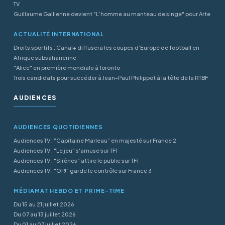
TV
Guillaume Gallienne devient "L’homme au manteau de singe" pour Arte
ACTUALITÉ INTERNATIONAL
Droits sportifs : Canal+ diffusera les coupes d’Europe de football en
Afrique subsaharienne
"Alice" en première mondiale à Toronto
Trois candidats pour succéder à Jean-Paul Philippot à la tête de la RTBF
AUDIENCES
AUDIENCES QUOTIDIENNES
Audiences TV : “Capitaine Marleau” en majesté sur France 2
Audiences TV : "Le jeu" s'amuse sur TF1
Audiences TV : "Sirènes" attire le public sur TF1
Audiences TV : "OPJ" garde le contrôle sur France 3
MÉDIAMAT HEBDO ET PRIME-TIME
Du 15 au 21 juillet 2026
Du 07 au 13 juillet 2026
Du 01 au 07 juillet 2026