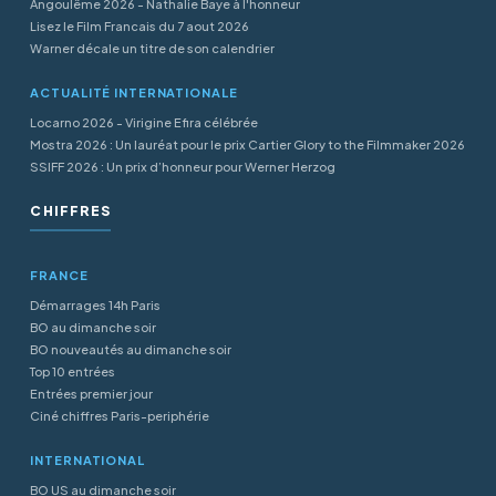
Angoulême 2026 - Nathalie Baye à l'honneur
Lisez le Film Francais du 7 aout 2026
Warner décale un titre de son calendrier
ACTUALITÉ INTERNATIONALE
Locarno 2026 - Virigine Efira célébrée
Mostra 2026 : Un lauréat pour le prix Cartier Glory to the Filmmaker 2026
SSIFF 2026 : Un prix d’honneur pour Werner Herzog
CHIFFRES
FRANCE
Démarrages 14h Paris
BO au dimanche soir
BO nouveautés au dimanche soir
Top 10 entrées
Entrées premier jour
Ciné chiffres Paris-periphérie
INTERNATIONAL
BO US au dimanche soir