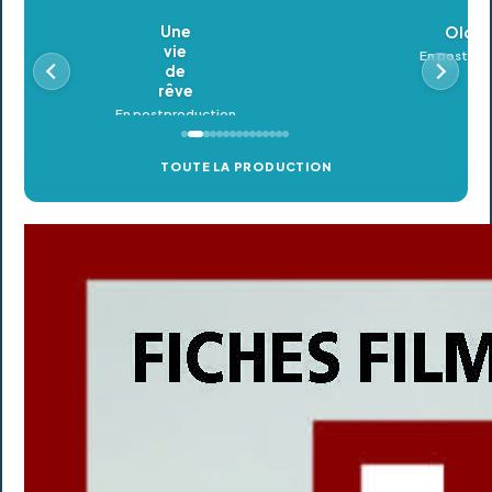
Oldeupe
En postproduction
TOUTE LA PRODUCTION