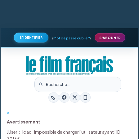
S'IDENTIFIER
(
Mot de passe oublié ?
)
S'ABONNER
×
Avertissement
JUser::_load : impossible de charger l'utilisateur ayant l'ID
39165