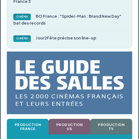
France 3
BO France : "Spider-Man : Brand New Day"
CINÉMA
bat des records
Jour2Fête précise son line-up
CINÉMA
PRODUCTION
PRODUCTION
PRODUCTION
FRANCE
US
TV