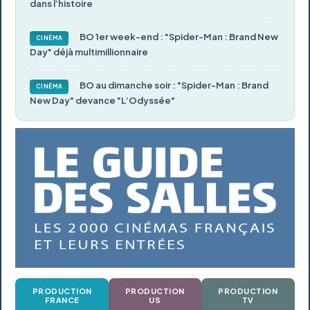
dans l’histoire
BO 1er week-end : "Spider-Man : Brand New
CINÉMA
Day" déjà multimillionnaire
BO au dimanche soir : "Spider-Man : Brand
CINÉMA
New Day" devance "L’Odyssée"
PRODUCTION
PRODUCTION
PRODUCTION
FRANCE
US
TV