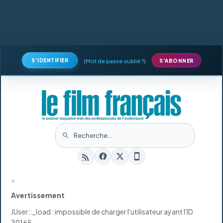
S'IDENTIFIER
(
Mot de passe oublié ?
)
S'ABONNER
×
Avertissement
JUser::_load : impossible de charger l'utilisateur ayant l'ID
39165