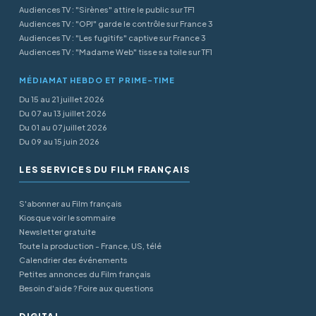
Audiences TV : "Sirènes" attire le public sur TF1
Audiences TV : "OPJ" garde le contrôle sur France 3
Audiences TV : "Les fugitifs" captive sur France 3
Audiences TV : "Madame Web" tisse sa toile sur TF1
MÉDIAMAT HEBDO ET PRIME-TIME
Du 15 au 21 juillet 2026
Du 07 au 13 juillet 2026
Du 01 au 07 juillet 2026
Du 09 au 15 juin 2026
LES SERVICES DU FILM FRANÇAIS
S'abonner au Film français
Kiosque voir le sommaire
Newsletter gratuite
Toute la production - France, US, télé
Calendrier des événements
Petites annonces du Film français
Besoin d'aide ? Foire aux questions