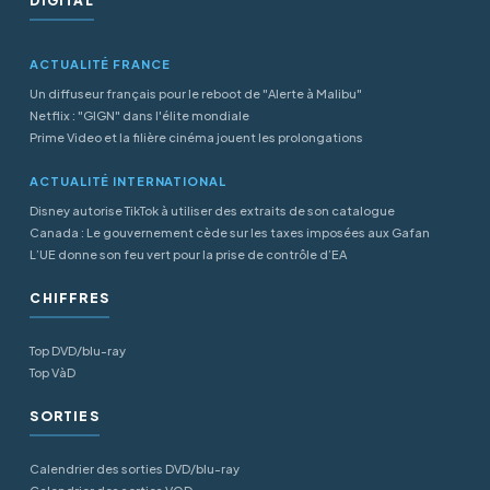
DIGITAL
ACTUALITÉ FRANCE
Un diffuseur français pour le reboot de "Alerte à Malibu"
Netflix : "GIGN" dans l'élite mondiale
Prime Video et la filière cinéma jouent les prolongations
ACTUALITÉ INTERNATIONAL
Disney autorise TikTok à utiliser des extraits de son catalogue
Canada : Le gouvernement cède sur les taxes imposées aux Gafan
L’UE donne son feu vert pour la prise de contrôle d’EA
CHIFFRES
Top DVD/blu-ray
Top VàD
SORTIES
Calendrier des sorties DVD/blu-ray