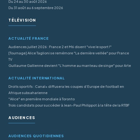
Du 24 au 30 août 2026
Du 31 août au 6 septembre 2026
TÉLÉVISION
ACTUALITÉ FRANCE
Audiences juillet 2026 : France 2 et M6 disent "vive le sport !"
[Tournage] Alice Taglioni se remémore "La dernière veillée" pour France
TV
Guillaume Gallienne devient "L’homme au manteau de singe" pour Arte
ACTUALITÉ INTERNATIONAL
Droits sportifs : Canal+ diffusera les coupes d’Europe de football en
Afrique subsaharienne
"Alice" en première mondiale à Toronto
Trois candidats pour succéder à Jean-Paul Philippot à la tête de la RTBF
AUDIENCES
AUDIENCES QUOTIDIENNES