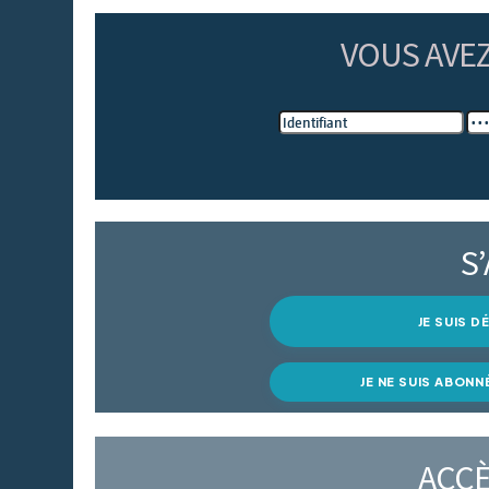
VOUS AVE
S
JE SUIS 
JE NE SUIS ABONN
ACCÈ