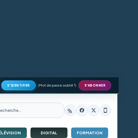
(
Mot de passe oublié ?
)
S'IDENTIFIER
S'ABONNER
ÉLÉVISION
DIGITAL
FORMATION