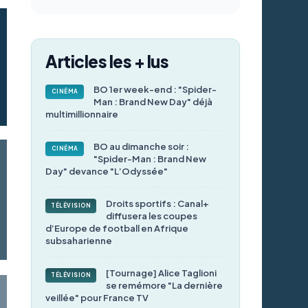
Articles les + lus
BO 1er week-end : "Spider-
CINÉMA
Man : Brand New Day" déjà
multimillionnaire
BO au dimanche soir :
CINÉMA
"Spider-Man : Brand New
Day" devance "L’Odyssée"
Droits sportifs : Canal+
TÉLÉVISION
diffusera les coupes
d’Europe de football en Afrique
subsaharienne
[Tournage] Alice Taglioni
TÉLÉVISION
se remémore "La dernière
veillée" pour France TV