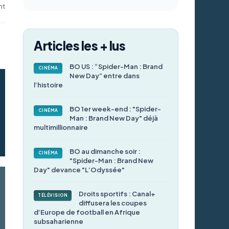
nt
Articles les + lus
BO US : “Spider-Man : Brand
CINÉMA
New Day” entre dans
l’histoire
BO 1er week-end : "Spider-
CINÉMA
Man : Brand New Day" déjà
multimillionnaire
BO au dimanche soir :
CINÉMA
"Spider-Man : Brand New
Day" devance "L’Odyssée"
Droits sportifs : Canal+
TÉLÉVISION
diffusera les coupes
d’Europe de football en Afrique
subsaharienne