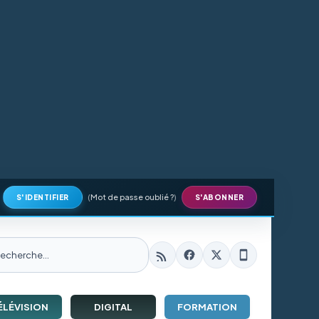
(
Mot de passe oublié ?
)
S'IDENTIFIER
S'ABONNER
ÉLÉVISION
DIGITAL
FORMATION