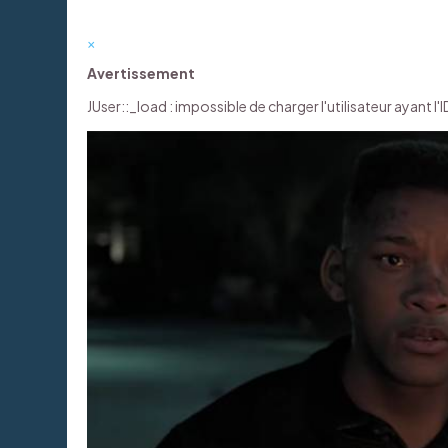
×
Avertissement
JUser::_load : impossible de charger l'utilisateur ayant l