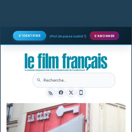
S'IDENTIFIER
(
Mot de passe oublié ?
)
S'ABONNER