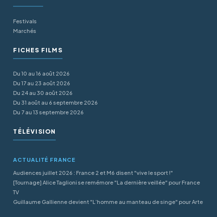
Festivals
Marchés
FICHES FILMS
Du 10 au 16 août 2026
Du 17 au 23 août 2026
Du 24 au 30 août 2026
Du 31 août au 6 septembre 2026
Du 7 au 13 septembre 2026
TÉLÉVISION
ACTUALITÉ FRANCE
Audiences juillet 2026 : France 2 et M6 disent "vive le sport !"
[Tournage] Alice Taglioni se remémore "La dernière veillée" pour France
TV
Guillaume Gallienne devient "L’homme au manteau de singe" pour Arte