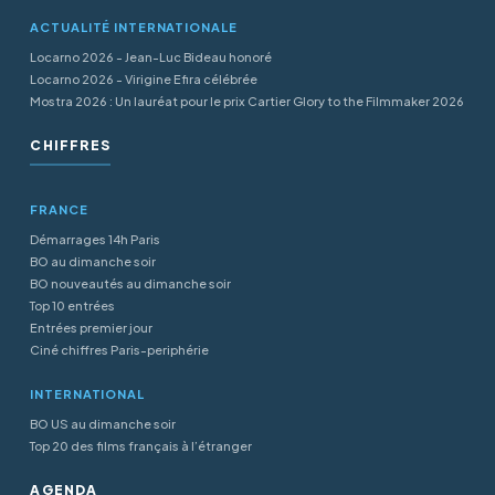
ACTUALITÉ INTERNATIONALE
Locarno 2026 - Jean-Luc Bideau honoré
Locarno 2026 - Virigine Efira célébrée
Mostra 2026 : Un lauréat pour le prix Cartier Glory to the Filmmaker 2026
CHIFFRES
FRANCE
Démarrages 14h Paris
BO au dimanche soir
BO nouveautés au dimanche soir
Top 10 entrées
Entrées premier jour
Ciné chiffres Paris-periphérie
INTERNATIONAL
BO US au dimanche soir
Top 20 des films français à l’étranger
AGENDA