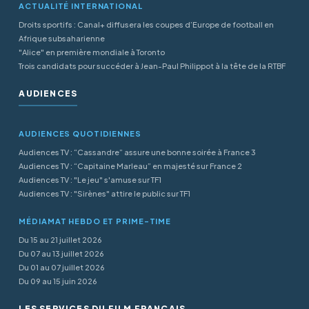
ACTUALITÉ INTERNATIONAL
Droits sportifs : Canal+ diffusera les coupes d’Europe de football en
Afrique subsaharienne
"Alice" en première mondiale à Toronto
Trois candidats pour succéder à Jean-Paul Philippot à la tête de la RTBF
AUDIENCES
AUDIENCES QUOTIDIENNES
Audiences TV : “Cassandre” assure une bonne soirée à France 3
Audiences TV : “Capitaine Marleau” en majesté sur France 2
Audiences TV : "Le jeu" s'amuse sur TF1
Audiences TV : "Sirènes" attire le public sur TF1
MÉDIAMAT HEBDO ET PRIME-TIME
Du 15 au 21 juillet 2026
Du 07 au 13 juillet 2026
Du 01 au 07 juillet 2026
Du 09 au 15 juin 2026
LES SERVICES DU FILM FRANÇAIS