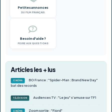
Petites annonces
DU FILM FRANÇAIS
Besoin d'aide ?
FOIRE AUX QUESTIONS
Articles les + lus
BO France : "Spider-Man : Brand New Day"
CINÉMA
bat des records
Audiences TV : "Le jeu" s'amuse sur TF1
TÉLÉVISION
Zoom sortie : "Fjord"
CINÉMA