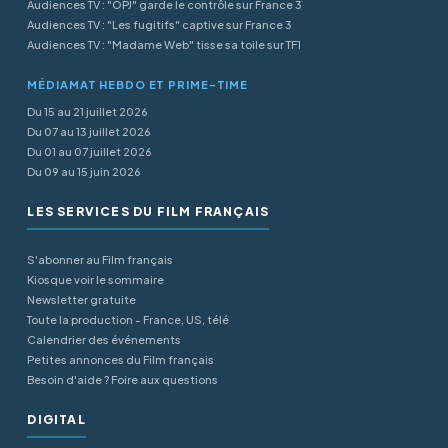
Audiences TV : "OPJ" garde le contrôle sur France 3
Audiences TV : "Les fugitifs" captive sur France 3
Audiences TV : "Madame Web" tisse sa toile sur TF1
MÉDIAMAT HEBDO ET PRIME-TIME
Du 15 au 21 juillet 2026
Du 07 au 13 juillet 2026
Du 01 au 07 juillet 2026
Du 09 au 15 juin 2026
LES SERVICES DU FILM FRANÇAIS
S'abonner au Film français
Kiosque voir le sommaire
Newsletter gratuite
Toute la production - France, US, télé
Calendrier des événements
Petites annonces du Film français
Besoin d'aide ? Foire aux questions
DIGITAL