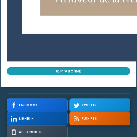
JE M'ABONNE
FACEBOOK
TWITTER
LINKEDIN
FLUX RSS
APPLI MOBILE