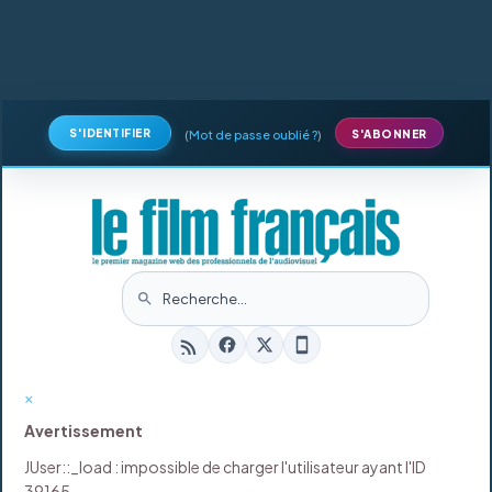
S'IDENTIFIER
(
Mot de passe oublié ?
)
S'ABONNER
×
Avertissement
JUser::_load : impossible de charger l'utilisateur ayant l'ID
39165