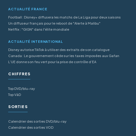
ACTUALITÉ FRANCE
Football : Disney+ diffusera les matchs de La Liga pour deux saisons
Un diffuseur français pour le reboot de "Alerte à Malibu"
Netflix : "GIGN" dans l'élite mondiale
ACTUALITÉ INTERNATIONAL
Disney autorise TikTok à utiliser des extraits de son catalogue
Canada : Le gouvernement cède sur les taxes imposées aux Gafan
L’UE donne son feu vert pour la prise de contrôle d’EA
CHIFFRES
Top DVD/blu-ray
Top VàD
SORTIES
Calendrier des sorties DVD/blu-ray
Calendrier des sorties VOD