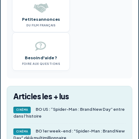
Petites annonces
DU FILM FRANÇAIS
Besoin d'aide ?
FOIRE AUX QUESTIONS
Articles les + lus
BO US : “Spider-Man : Brand New Day” entre
CINÉMA
dans l’histoire
BO 1er week-end : "Spider-Man : Brand New
CINÉMA
Day" déjà multimillionnaire