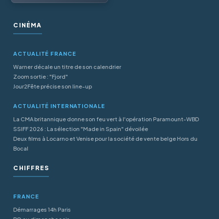
CINÉMA
ACTUALITÉ FRANCE
Warner décale un titre de son calendrier
Zoom sortie : "Fjord"
Jour2Fête précise son line-up
ACTUALITÉ INTERNATIONALE
La CMA britannique donne son feu vert à l'opération Paramount-WBD
SSIFF 2026 : La sélection "Made in Spain" dévoilée
Deux films à Locarno et Venise pour la société de vente belge Hors du
Bocal
CHIFFRES
FRANCE
Démarrages 14h Paris