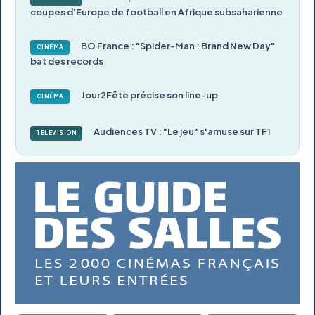
coupes d’Europe de football en Afrique subsaharienne
BO France : "Spider-Man : Brand New Day"
CINÉMA
bat des records
Jour2Fête précise son line-up
CINÉMA
Audiences TV : "Le jeu" s'amuse sur TF1
TÉLÉVISION