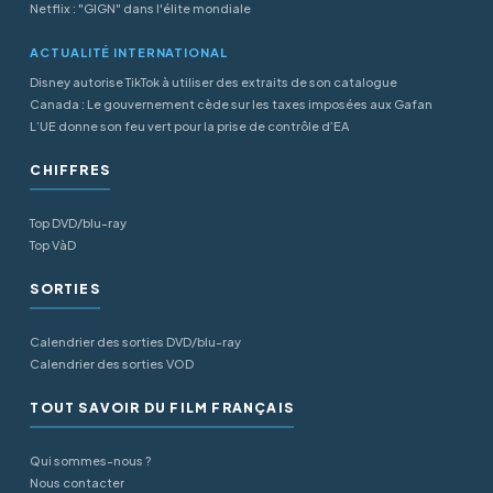
Netflix : "GIGN" dans l'élite mondiale
ACTUALITÉ INTERNATIONAL
Disney autorise TikTok à utiliser des extraits de son catalogue
Canada : Le gouvernement cède sur les taxes imposées aux Gafan
L’UE donne son feu vert pour la prise de contrôle d’EA
CHIFFRES
Top DVD/blu-ray
Top VàD
SORTIES
Calendrier des sorties DVD/blu-ray
Calendrier des sorties VOD
TOUT SAVOIR DU FILM FRANÇAIS
Qui sommes-nous ?
Nous contacter