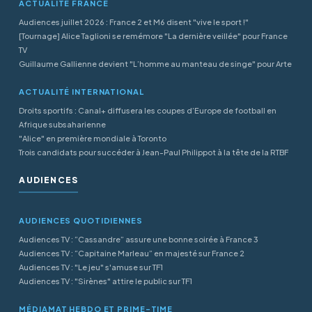
ACTUALITÉ FRANCE
Audiences juillet 2026 : France 2 et M6 disent "vive le sport !"
[Tournage] Alice Taglioni se remémore "La dernière veillée" pour France
TV
Guillaume Gallienne devient "L’homme au manteau de singe" pour Arte
ACTUALITÉ INTERNATIONAL
Droits sportifs : Canal+ diffusera les coupes d’Europe de football en
Afrique subsaharienne
"Alice" en première mondiale à Toronto
Trois candidats pour succéder à Jean-Paul Philippot à la tête de la RTBF
AUDIENCES
AUDIENCES QUOTIDIENNES
Audiences TV : “Cassandre” assure une bonne soirée à France 3
Audiences TV : “Capitaine Marleau” en majesté sur France 2
Audiences TV : "Le jeu" s'amuse sur TF1
Audiences TV : "Sirènes" attire le public sur TF1
MÉDIAMAT HEBDO ET PRIME-TIME