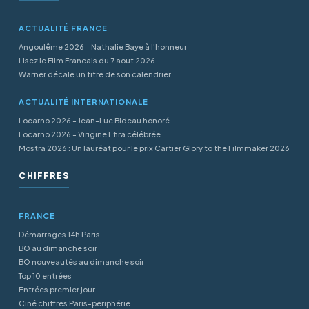
ACTUALITÉ FRANCE
Angoulême 2026 - Nathalie Baye à l'honneur
Lisez le Film Francais du 7 aout 2026
Warner décale un titre de son calendrier
ACTUALITÉ INTERNATIONALE
Locarno 2026 - Jean-Luc Bideau honoré
Locarno 2026 - Virigine Efira célébrée
Mostra 2026 : Un lauréat pour le prix Cartier Glory to the Filmmaker 2026
CHIFFRES
FRANCE
Démarrages 14h Paris
BO au dimanche soir
BO nouveautés au dimanche soir
Top 10 entrées
Entrées premier jour
Ciné chiffres Paris-periphérie