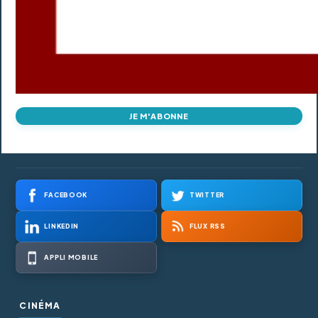
JE M'ABONNE
FACEBOOK
TWITTER
LINKEDIN
FLUX RSS
APPLI MOBILE
CINÉMA