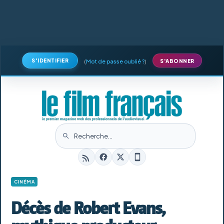
S'IDENTIFIER
(
Mot de passe oublié ?
)
S'ABONNER
CINÉMA
Décès de Robert Evans,