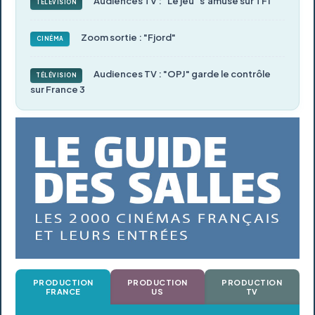
Audiences TV : "Le jeu" s'amuse sur TF1
TÉLÉVISION
Zoom sortie : "Fjord"
CINÉMA
Audiences TV : "OPJ" garde le contrôle
TÉLÉVISION
sur France 3
PRODUCTION
PRODUCTION
PRODUCTION
FRANCE
US
TV