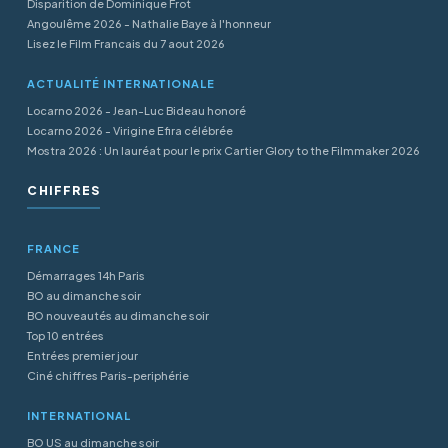
Disparition de Dominique Frot
Angoulême 2026 - Nathalie Baye à l'honneur
Lisez le Film Francais du 7 aout 2026
ACTUALITÉ INTERNATIONALE
Locarno 2026 - Jean-Luc Bideau honoré
Locarno 2026 - Virigine Efira célébrée
Mostra 2026 : Un lauréat pour le prix Cartier Glory to the Filmmaker 2026
CHIFFRES
FRANCE
Démarrages 14h Paris
BO au dimanche soir
BO nouveautés au dimanche soir
Top 10 entrées
Entrées premier jour
Ciné chiffres Paris-periphérie
INTERNATIONAL
BO US au dimanche soir