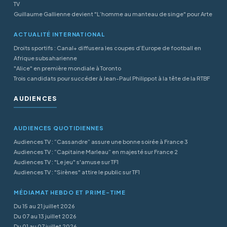
TV
Guillaume Gallienne devient "L’homme au manteau de singe" pour Arte
ACTUALITÉ INTERNATIONAL
Droits sportifs : Canal+ diffusera les coupes d’Europe de football en
Afrique subsaharienne
"Alice" en première mondiale à Toronto
Trois candidats pour succéder à Jean-Paul Philippot à la tête de la RTBF
AUDIENCES
AUDIENCES QUOTIDIENNES
Audiences TV : “Cassandre” assure une bonne soirée à France 3
Audiences TV : “Capitaine Marleau” en majesté sur France 2
Audiences TV : "Le jeu" s'amuse sur TF1
Audiences TV : "Sirènes" attire le public sur TF1
MÉDIAMAT HEBDO ET PRIME-TIME
Du 15 au 21 juillet 2026
Du 07 au 13 juillet 2026
Du 01 au 07 juillet 2026