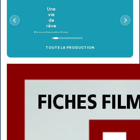
Oldeupe
En postproduction
TOUTE LA PRODUCTION