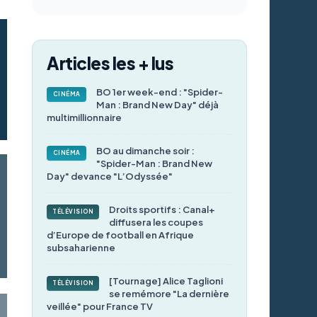
Articles les + lus
BO 1er week-end : "Spider-
CINÉMA
Man : Brand New Day" déjà
multimillionnaire
BO au dimanche soir :
CINÉMA
"Spider-Man : Brand New
Day" devance "L’Odyssée"
Droits sportifs : Canal+
TÉLÉVISION
diffusera les coupes
d’Europe de football en Afrique
subsaharienne
[Tournage] Alice Taglioni
TÉLÉVISION
se remémore "La dernière
veillée" pour France TV