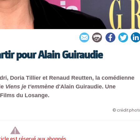
tir pour Alain Guiraudie
dri, Doria Tillier et Renaud Reutten, la comédienne
de
Viens je t’emmène
d'Alain Guiraudie. Une
 Films du Losange.
© crédit photo
ticle est réservé aux abonnés.