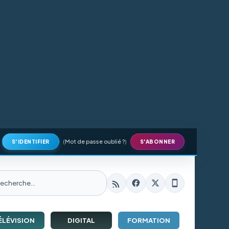
(
Mot de passe oublié ?
)
S'IDENTIFIER
S'ABONNER
ÉLÉVISION
DIGITAL
FORMATION