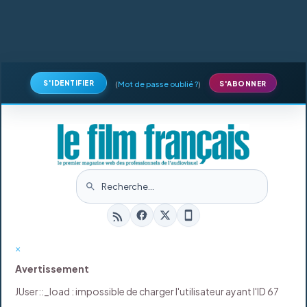
S'IDENTIFIER
(
Mot de passe oublié ?
)
S'ABONNER
×
Avertissement
JUser::_load : impossible de charger l'utilisateur ayant l'ID 67