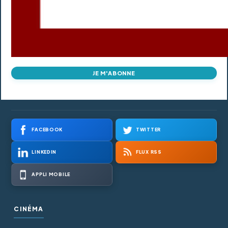
JE M'ABONNE
FACEBOOK
TWITTER
LINKEDIN
FLUX RSS
APPLI MOBILE
CINÉMA