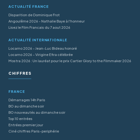
ACTUALITÉ FRANCE
Disparition de Dominique Frot
Angoulême 2026 - Nathalie Baye à l'honneur
Lisez le Film Francais du 7 aout 2026
ACTUALITÉ INTERNATIONALE
Locarno 2026 - Jean-Luc Bideau honoré
Locarno 2026 - Virigine Efira célébrée
Mostra 2026 : Un lauréat pour le prix Cartier Glory to the Filmmaker 2026
CHIFFRES
FRANCE
Démarrages 14h Paris
BO au dimanche soir
BO nouveautés au dimanche soir
Top 10 entrées
Entrées premier jour
Ciné chiffres Paris-periphérie