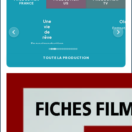
FRANCE
US
TV
Oldeupe
En postproduction
TOUTE LA PRODUCTION