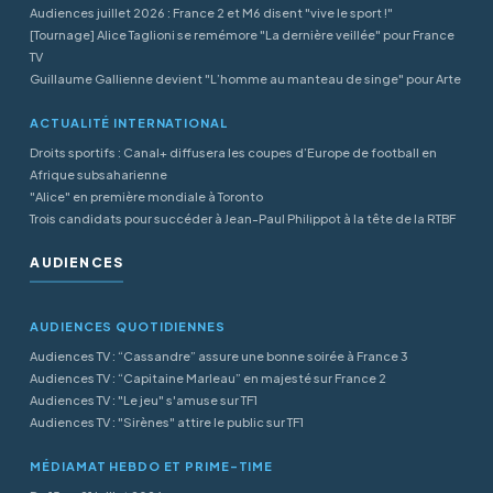
Audiences juillet 2026 : France 2 et M6 disent "vive le sport !"
[Tournage] Alice Taglioni se remémore "La dernière veillée" pour France
TV
Guillaume Gallienne devient "L’homme au manteau de singe" pour Arte
ACTUALITÉ INTERNATIONAL
Droits sportifs : Canal+ diffusera les coupes d’Europe de football en
Afrique subsaharienne
"Alice" en première mondiale à Toronto
Trois candidats pour succéder à Jean-Paul Philippot à la tête de la RTBF
AUDIENCES
AUDIENCES QUOTIDIENNES
Audiences TV : “Cassandre” assure une bonne soirée à France 3
Audiences TV : “Capitaine Marleau” en majesté sur France 2
Audiences TV : "Le jeu" s'amuse sur TF1
Audiences TV : "Sirènes" attire le public sur TF1
MÉDIAMAT HEBDO ET PRIME-TIME