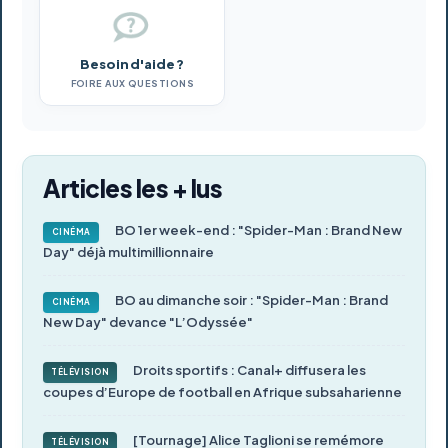
Besoin d'aide ?
FOIRE AUX QUESTIONS
Articles les + lus
BO 1er week-end : "Spider-Man : Brand New
CINÉMA
Day" déjà multimillionnaire
BO au dimanche soir : "Spider-Man : Brand
CINÉMA
New Day" devance "L’Odyssée"
Droits sportifs : Canal+ diffusera les
TÉLÉVISION
coupes d’Europe de football en Afrique subsaharienne
[Tournage] Alice Taglioni se remémore
TÉLÉVISION