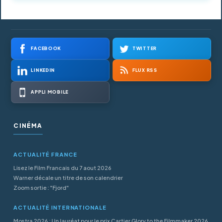
FACEBOOK
TWITTER
LINKEDIN
FLUX RSS
APPLI MOBILE
CINÉMA
ACTUALITÉ FRANCE
Lisez le Film Francais du 7 aout 2026
Warner décale un titre de son calendrier
Zoom sortie : "Fjord"
ACTUALITÉ INTERNATIONALE
Mostra 2026 : Un lauréat pour le prix Cartier Glory to the Filmmaker 2026