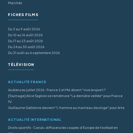
Marchés
FICHES FILMS
Du 3 au 9 août 2026
Du 10 au 16 août 2026
Du 17 au 23 août 2026
Du 24 au 30 août 2026
Du 31 août au 6 septembre 2026
TÉLÉVISION
ACTUALITÉ FRANCE
Audiences juillet 2026 : France 2 et M6 disent "vive le sport !"
[Tournage] Alice Taglioni se remémore "La dernière veillée" pour France
TV
Guillaume Gallienne devient "L’homme au manteau de singe" pour Arte
ACTUALITÉ INTERNATIONAL
Droits sportifs : Canal+ diffusera les coupes d’Europe de football en