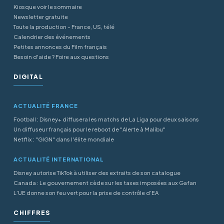
Kiosque voir le sommaire
Newsletter gratuite
Toute la production - France, US, télé
Calendrier des événements
Petites annonces du Film français
Besoin d'aide ? Foire aux questions
DIGITAL
ACTUALITÉ FRANCE
Football : Disney+ diffusera les matchs de La Liga pour deux saisons
Un diffuseur français pour le reboot de "Alerte à Malibu"
Netflix : "GIGN" dans l'élite mondiale
ACTUALITÉ INTERNATIONAL
Disney autorise TikTok à utiliser des extraits de son catalogue
Canada : Le gouvernement cède sur les taxes imposées aux Gafan
L’UE donne son feu vert pour la prise de contrôle d’EA
CHIFFRES