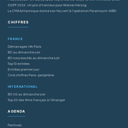
SSIFF 2026 : Un prix d’honneur pour Werner Herzog
La CMA britannique donne son feu vert à l'opération Paramount-WBD
CHIFFRES
FRANCE
Démarrages 14h Paris
BO au dimanche soir
BO nouveautés au dimanche soir
Top 10 entrées
Entrées premier jour
Ciné chiffres Paris-periphérie
INTERNATIONAL
BO US au dimanche soir
Top 20 des films français à l’étranger
AGENDA
Festivals