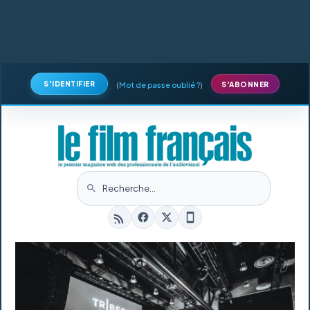
S'IDENTIFIER
(
Mot de passe oublié ?
)
S'ABONNER