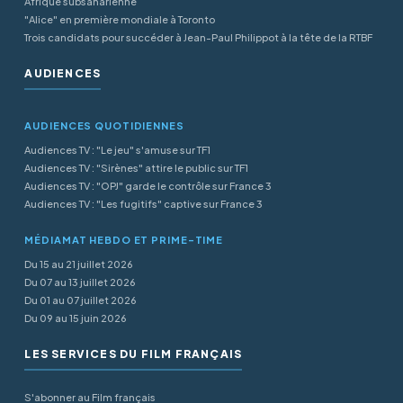
Afrique subsaharienne
"Alice" en première mondiale à Toronto
Trois candidats pour succéder à Jean-Paul Philippot à la tête de la RTBF
AUDIENCES
AUDIENCES QUOTIDIENNES
Audiences TV : "Le jeu" s'amuse sur TF1
Audiences TV : "Sirènes" attire le public sur TF1
Audiences TV : "OPJ" garde le contrôle sur France 3
Audiences TV : "Les fugitifs" captive sur France 3
MÉDIAMAT HEBDO ET PRIME-TIME
Du 15 au 21 juillet 2026
Du 07 au 13 juillet 2026
Du 01 au 07 juillet 2026
Du 09 au 15 juin 2026
LES SERVICES DU FILM FRANÇAIS
S'abonner au Film français