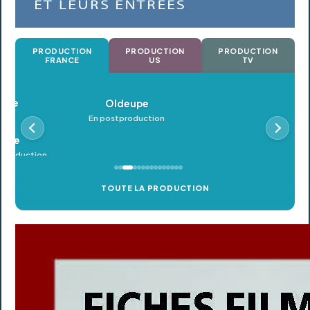
PRODUCTION
PRODUCTION
PRODUCTION
FRANCE
US
TV
Oldeupe
En postproduction
TOUTE LA PRODUCTION