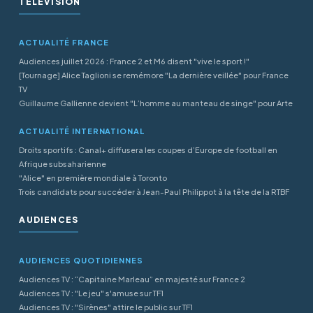
TÉLÉVISION
ACTUALITÉ FRANCE
Audiences juillet 2026 : France 2 et M6 disent "vive le sport !"
[Tournage] Alice Taglioni se remémore "La dernière veillée" pour France
TV
Guillaume Gallienne devient "L’homme au manteau de singe" pour Arte
ACTUALITÉ INTERNATIONAL
Droits sportifs : Canal+ diffusera les coupes d’Europe de football en
Afrique subsaharienne
"Alice" en première mondiale à Toronto
Trois candidats pour succéder à Jean-Paul Philippot à la tête de la RTBF
AUDIENCES
AUDIENCES QUOTIDIENNES
Audiences TV : “Capitaine Marleau” en majesté sur France 2
Audiences TV : "Le jeu" s'amuse sur TF1
Audiences TV : "Sirènes" attire le public sur TF1