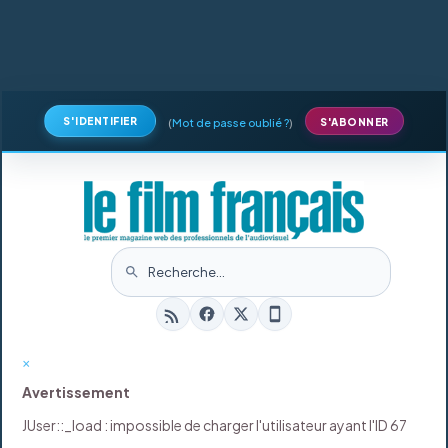
S'IDENTIFIER
(
Mot de passe oublié ?
)
S'ABONNER
×
Avertissement
JUser::_load : impossible de charger l'utilisateur ayant l'ID 67