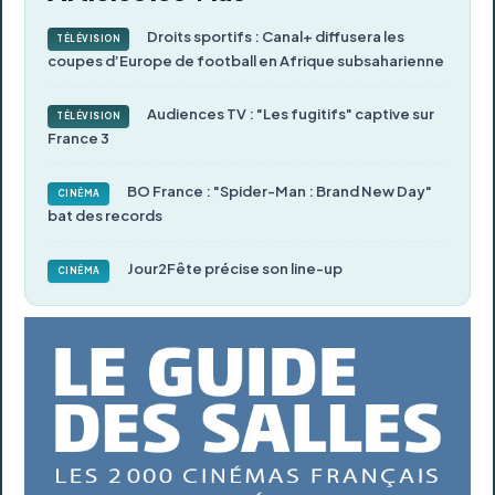
Droits sportifs : Canal+ diffusera les
TÉLÉVISION
coupes d’Europe de football en Afrique subsaharienne
Audiences TV : "Les fugitifs" captive sur
TÉLÉVISION
France 3
BO France : "Spider-Man : Brand New Day"
CINÉMA
bat des records
Jour2Fête précise son line-up
CINÉMA