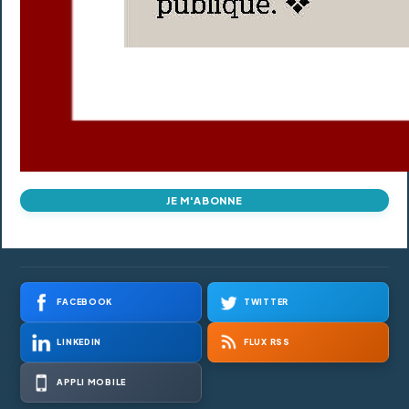
JE M'ABONNE
FACEBOOK
TWITTER
LINKEDIN
FLUX RSS
APPLI MOBILE