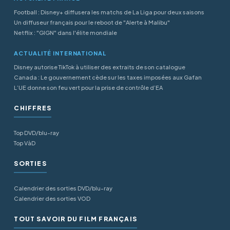
Football : Disney+ diffusera les matchs de La Liga pour deux saisons
Un diffuseur français pour le reboot de "Alerte à Malibu"
Netflix : "GIGN" dans l'élite mondiale
ACTUALITÉ INTERNATIONAL
Disney autorise TikTok à utiliser des extraits de son catalogue
Canada : Le gouvernement cède sur les taxes imposées aux Gafan
L’UE donne son feu vert pour la prise de contrôle d’EA
CHIFFRES
Top DVD/blu-ray
Top VàD
SORTIES
Calendrier des sorties DVD/blu-ray
Calendrier des sorties VOD
TOUT SAVOIR DU FILM FRANÇAIS