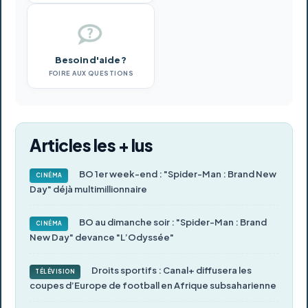
Besoin d'aide ?
FOIRE AUX QUESTIONS
Articles les + lus
BO 1er week-end : "Spider-Man : Brand New
CINÉMA
Day" déjà multimillionnaire
BO au dimanche soir : "Spider-Man : Brand
CINÉMA
New Day" devance "L’Odyssée"
Droits sportifs : Canal+ diffusera les
TÉLÉVISION
coupes d’Europe de football en Afrique subsaharienne