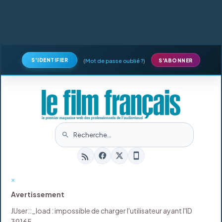
S'IDENTIFIER
(
Mot de passe oublié ?
)
S'ABONNER
×
Avertissement
JUser::_load : impossible de charger l'utilisateur ayant l'ID
39165