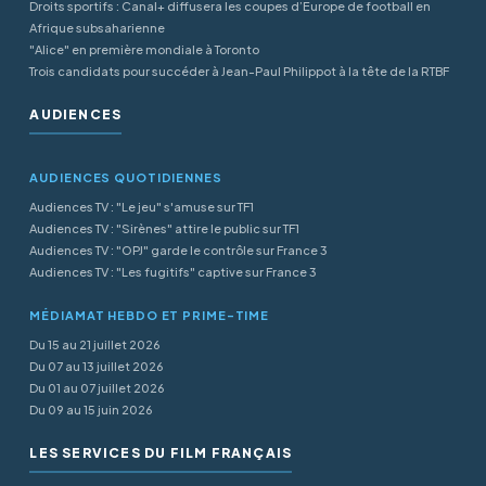
Droits sportifs : Canal+ diffusera les coupes d’Europe de football en
Afrique subsaharienne
"Alice" en première mondiale à Toronto
Trois candidats pour succéder à Jean-Paul Philippot à la tête de la RTBF
AUDIENCES
AUDIENCES QUOTIDIENNES
Audiences TV : "Le jeu" s'amuse sur TF1
Audiences TV : "Sirènes" attire le public sur TF1
Audiences TV : "OPJ" garde le contrôle sur France 3
Audiences TV : "Les fugitifs" captive sur France 3
MÉDIAMAT HEBDO ET PRIME-TIME
Du 15 au 21 juillet 2026
Du 07 au 13 juillet 2026
Du 01 au 07 juillet 2026
Du 09 au 15 juin 2026
LES SERVICES DU FILM FRANÇAIS