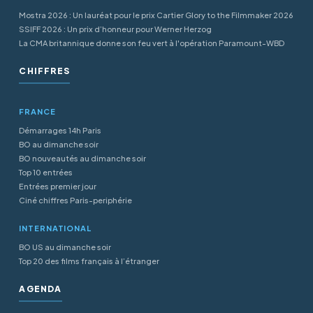
Mostra 2026 : Un lauréat pour le prix Cartier Glory to the Filmmaker 2026
SSIFF 2026 : Un prix d’honneur pour Werner Herzog
La CMA britannique donne son feu vert à l'opération Paramount-WBD
CHIFFRES
FRANCE
Démarrages 14h Paris
BO au dimanche soir
BO nouveautés au dimanche soir
Top 10 entrées
Entrées premier jour
Ciné chiffres Paris-periphérie
INTERNATIONAL
BO US au dimanche soir
Top 20 des films français à l’étranger
AGENDA