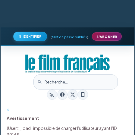
S'IDENTIFIER
(
Mot de passe oublié ?
)
S'ABONNER
×
Avertissement
JUser::_load : impossible de charger l'utilisateur ayant l'ID
39165