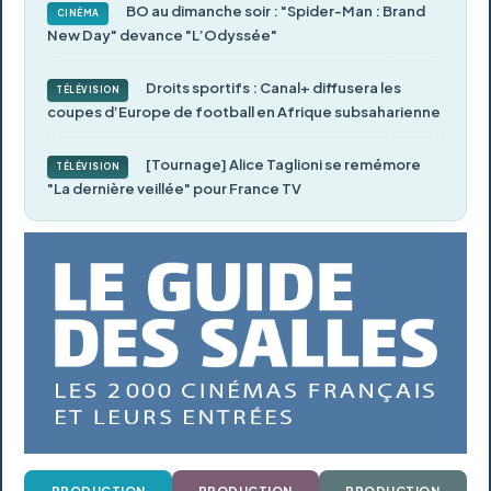
BO au dimanche soir : "Spider-Man : Brand
CINÉMA
New Day" devance "L’Odyssée"
Droits sportifs : Canal+ diffusera les
TÉLÉVISION
coupes d’Europe de football en Afrique subsaharienne
[Tournage] Alice Taglioni se remémore
TÉLÉVISION
"La dernière veillée" pour France TV
PRODUCTION
PRODUCTION
PRODUCTION