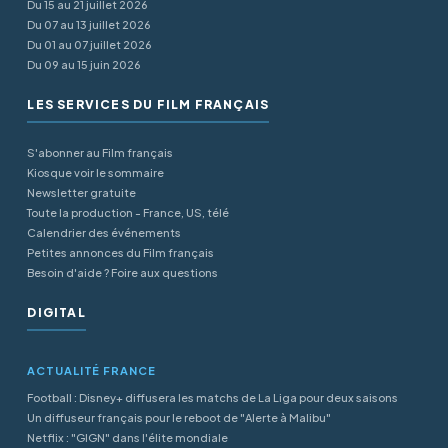
Du 15 au 21 juillet 2026
Du 07 au 13 juillet 2026
Du 01 au 07 juillet 2026
Du 09 au 15 juin 2026
LES SERVICES DU FILM FRANÇAIS
S'abonner au Film français
Kiosque voir le sommaire
Newsletter gratuite
Toute la production - France, US, télé
Calendrier des événements
Petites annonces du Film français
Besoin d'aide ? Foire aux questions
DIGITAL
ACTUALITÉ FRANCE
Football : Disney+ diffusera les matchs de La Liga pour deux saisons
Un diffuseur français pour le reboot de "Alerte à Malibu"
Netflix : "GIGN" dans l'élite mondiale