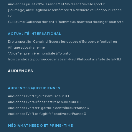
Audiences juillet 2026 : France 2 et M6 disent "vive le sport !"
[Tournage] Alice Taglioni se remémore "La dernière veillée" pour France
TV
Guillaume Gallienne devient "L’homme au manteau de singe" pour Arte
ACTUALITÉ INTERNATIONAL
Droits sportifs : Canal+ diffusera les coupes d’Europe de football en
Afrique subsaharienne
"Alice" en première mondiale à Toronto
Trois candidats pour succéder à Jean-Paul Philippot à la tête de la RTBF
AUDIENCES
AUDIENCES QUOTIDIENNES
Audiences TV : "Le jeu" s'amuse sur TF1
Audiences TV : "Sirènes" attire le public sur TF1
Audiences TV : "OPJ" garde le contrôle sur France 3
Audiences TV : "Les fugitifs" captive sur France 3
MÉDIAMAT HEBDO ET PRIME-TIME