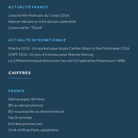
ACTUALITÉ FRANCE
Lisez le Film Francais du 7 aout 2026
Warner décale un titre de son calendrier
Zoom sortie : "Fjord"
ACTUALITÉ INTERNATIONALE
Mostra 2026 : Un lauréat pour le prix Cartier Glory to the Filmmaker 2026
SSIFF 2026 : Un prix d’honneur pour Werner Herzog
La CMA britannique donne son feu vert à l'opération Paramount-WBD
CHIFFRES
FRANCE
Démarrages 14h Paris
BO au dimanche soir
BO nouveautés au dimanche soir
Top 10 entrées
Entrées premier jour
Ciné chiffres Paris-periphérie