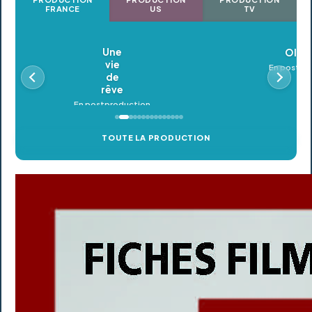
FRANCE
US
TV
Oldeupe
En postproduction
TOUTE LA PRODUCTION