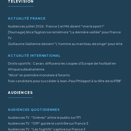
TÉLÉVISION
ACTUALITÉ FRANCE
Audiences juillet 2026 : France 2 et M6 disent "vive le sport !"
[Tournage] Alice Taglioni se remémore "La dernière veillée" pour France
TV
Guillaume Gallienne devient "L’homme au manteau de singe" pour Arte
ACTUALITÉ INTERNATIONAL
Droits sportifs : Canal+ diffusera les coupes d’Europe de football en
Afrique subsaharienne
"Alice" en première mondiale à Toronto
Trois candidats pour succéder à Jean-Paul Philippot à la tête de la RTBF
AUDIENCES
AUDIENCES QUOTIDIENNES
Audiences TV : "Sirènes" attire le public sur TF1
Audiences TV : "OPJ" garde le contrôle sur France 3
Audiences TV : "Les fugitifs" captive sur France 3