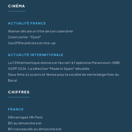
CINÉMA
ACTUALITÉ FRANCE
Warner décale un titre de son calendrier
Zoom sortie : "Fjord"
Jour2Fête précise son line-up
ACTUALITÉ INTERNATIONALE
La CMA britannique donne son feu vert à l'opération Paramount-WBD
SSIFF 2026 : La sélection "Made in Spain" dévoilée
Deux films à Locarno et Venise pour la société de vente belge Hors du
Bocal
CHIFFRES
FRANCE
Démarrages 14h Paris
BO au dimanche soir
BO nouveautés au dimanche soir