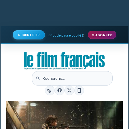
S'IDENTIFIER
(
Mot de passe oublié ?
)
S'ABONNER