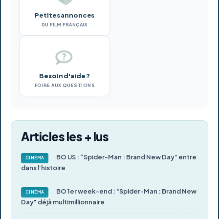
Petites annonces
DU FILM FRANÇAIS
Besoin d'aide ?
FOIRE AUX QUESTIONS
Articles les + lus
BO US : “Spider-Man : Brand New Day” entre
CINÉMA
dans l’histoire
BO 1er week-end : "Spider-Man : Brand New
CINÉMA
Day" déjà multimillionnaire