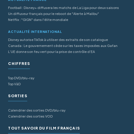
Football : Disney+ diffusera les matchs de La Liga pour deux saisons
Un diffuseur français pour le reboot de "Alerte à Malibu"
Netflix : "GIGN" dans l'élite mondiale
ACTUALITÉ INTERNATIONAL
Disney autorise TikTok à utiliser des extraits de son catalogue
Canada : Le gouvernement cède sur les taxes imposées aux Gafan
L’UE donne son feu vert pour la prise de contrôle d’EA
CHIFFRES
Top DVD/blu-ray
Top VàD
SORTIES
Calendrier des sorties DVD/blu-ray
Calendrier des sorties VOD
TOUT SAVOIR DU FILM FRANÇAIS