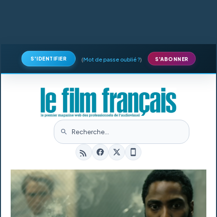
S'IDENTIFIER
(
Mot de passe oublié ?
)
S'ABONNER