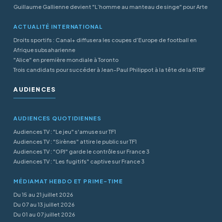
Guillaume Gallienne devient "L’homme au manteau de singe" pour Arte
ACTUALITÉ INTERNATIONAL
Droits sportifs : Canal+ diffusera les coupes d’Europe de football en
Afrique subsaharienne
"Alice" en première mondiale à Toronto
Trois candidats pour succéder à Jean-Paul Philippot à la tête de la RTBF
AUDIENCES
AUDIENCES QUOTIDIENNES
Audiences TV : "Le jeu" s'amuse sur TF1
Audiences TV : "Sirènes" attire le public sur TF1
Audiences TV : "OPJ" garde le contrôle sur France 3
Audiences TV : "Les fugitifs" captive sur France 3
MÉDIAMAT HEBDO ET PRIME-TIME
Du 15 au 21 juillet 2026
Du 07 au 13 juillet 2026
Du 01 au 07 juillet 2026