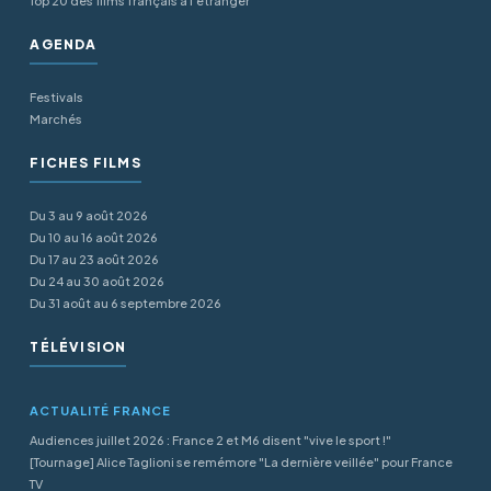
Top 20 des films français à l’étranger
AGENDA
Festivals
Marchés
FICHES FILMS
Du 3 au 9 août 2026
Du 10 au 16 août 2026
Du 17 au 23 août 2026
Du 24 au 30 août 2026
Du 31 août au 6 septembre 2026
TÉLÉVISION
ACTUALITÉ FRANCE
Audiences juillet 2026 : France 2 et M6 disent "vive le sport !"
[Tournage] Alice Taglioni se remémore "La dernière veillée" pour France
TV