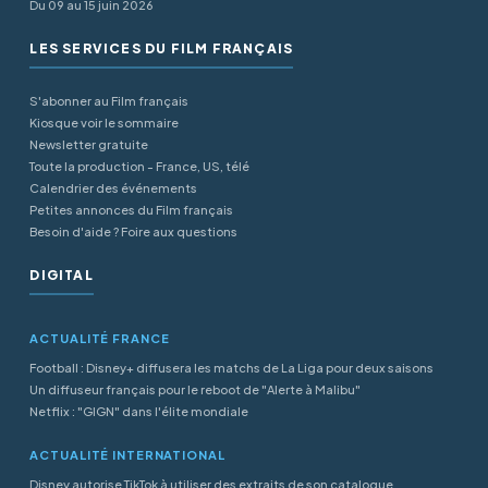
Du 09 au 15 juin 2026
LES SERVICES DU FILM FRANÇAIS
S'abonner au Film français
Kiosque voir le sommaire
Newsletter gratuite
Toute la production - France, US, télé
Calendrier des événements
Petites annonces du Film français
Besoin d'aide ? Foire aux questions
DIGITAL
ACTUALITÉ FRANCE
Football : Disney+ diffusera les matchs de La Liga pour deux saisons
Un diffuseur français pour le reboot de "Alerte à Malibu"
Netflix : "GIGN" dans l'élite mondiale
ACTUALITÉ INTERNATIONAL
Disney autorise TikTok à utiliser des extraits de son catalogue