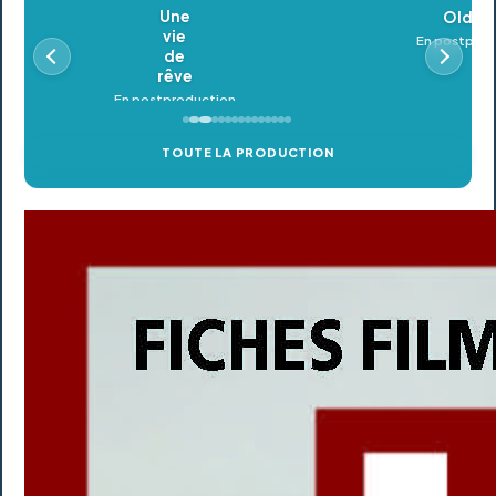
Oldeupe
En postproduction
TOUTE LA PRODUCTION