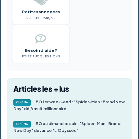
Petites annonces
DU FILM FRANÇAIS
Besoin d'aide ?
FOIRE AUX QUESTIONS
Articles les + lus
BO 1er week-end : "Spider-Man : Brand New
CINÉMA
Day" déjà multimillionnaire
BO au dimanche soir : "Spider-Man : Brand
CINÉMA
New Day" devance "L’Odyssée"