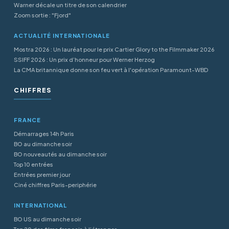
Warner décale un titre de son calendrier
Zoom sortie : "Fjord"
ACTUALITÉ INTERNATIONALE
Mostra 2026 : Un lauréat pour le prix Cartier Glory to the Filmmaker 2026
SSIFF 2026 : Un prix d’honneur pour Werner Herzog
La CMA britannique donne son feu vert à l'opération Paramount-WBD
CHIFFRES
FRANCE
Démarrages 14h Paris
BO au dimanche soir
BO nouveautés au dimanche soir
Top 10 entrées
Entrées premier jour
Ciné chiffres Paris-periphérie
INTERNATIONAL
BO US au dimanche soir