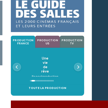
PRODUCTION
PRODUCTION
PRODUCTION
FRANCE
US
TV
Une
vie
de
rêve
En postproduction
TOUTE LA PRODUCTION