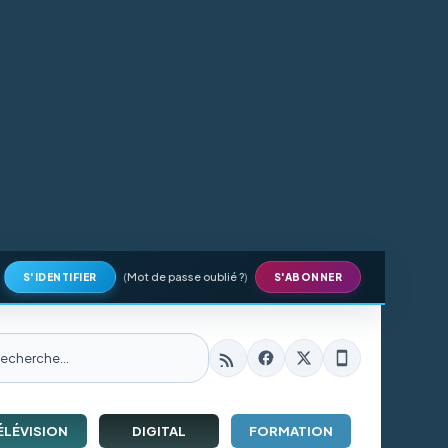
(
Mot de passe oublié ?
)
S'IDENTIFIER
S'ABONNER
ÉLÉVISION
DIGITAL
FORMATION