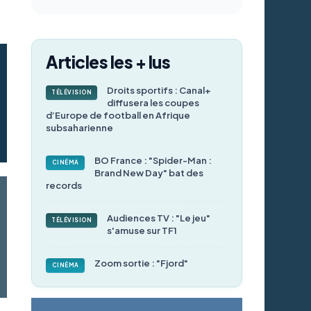
Articles les + lus
Droits sportifs : Canal+
TÉLÉVISION
diffusera les coupes
d’Europe de football en Afrique
subsaharienne
BO France : "Spider-Man :
CINÉMA
Brand New Day" bat des
records
Audiences TV : "Le jeu"
TÉLÉVISION
s'amuse sur TF1
Zoom sortie : "Fjord"
CINÉMA