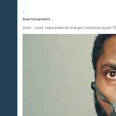
×
Avertissement
JUser::_load : impossible de charger l'utilisateur ayant l