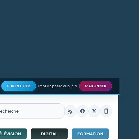
(
Mot de passe oublié ?
)
S'IDENTIFIER
S'ABONNER
ÉLÉVISION
DIGITAL
FORMATION