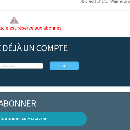
© crédit photo : Warner Bro
ticle est réservé aux abonnés.
Z
DÉJÀ UN COMPTE
’ABONNER
DÉJÀ ABONNÉ AU MAGAZINE