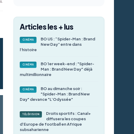
s.
Articles les + lus
BO US : “Spider-Man : Brand
CINÉMA
New Day” entre dans
l’histoire
BO 1er week-end : "Spider-
CINÉMA
Man : Brand New Day" déjà
multimillionnaire
BO au dimanche soir :
CINÉMA
"Spider-Man : Brand New
Day" devance "L’Odyssée"
Droits sportifs : Canal+
TÉLÉVISION
diffusera les coupes
d’Europe de football en Afrique
subsaharienne