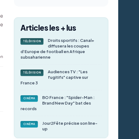
re
ne
Articles les + lus
Droits sportifs : Canal+
TÉLÉVISION
diffusera les coupes
d’Europe de football en Afrique
on
subsaharienne
Audiences TV : "Les
TÉLÉVISION
fugitifs" captive sur
France 3
BO France : "Spider-Man :
CINÉMA
Brand New Day" bat des
records
Jour2Fête précise son line-
CINÉMA
up