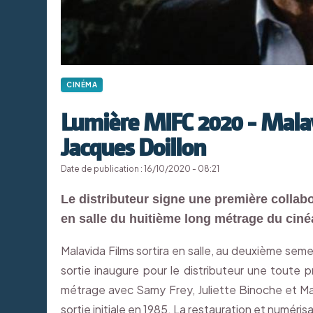
CINÉMA
Lumière MIFC 2020 - Malav
Jacques Doillon
Date de publication : 16/10/2020 - 08:21
Le distributeur signe une première collabo
en salle du huitième long métrage du ciné
Malavida Films sortira en salle, au deuxième sem
sortie inaugure pour le distributeur une toute 
métrage avec Samy Frey, Juliette Binoche et Mar
sortie initiale en 1985. La restauration et numéris