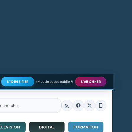
(
Mot de passe oublié ?
)
S'IDENTIFIER
S'ABONNER
ÉLÉVISION
DIGITAL
FORMATION