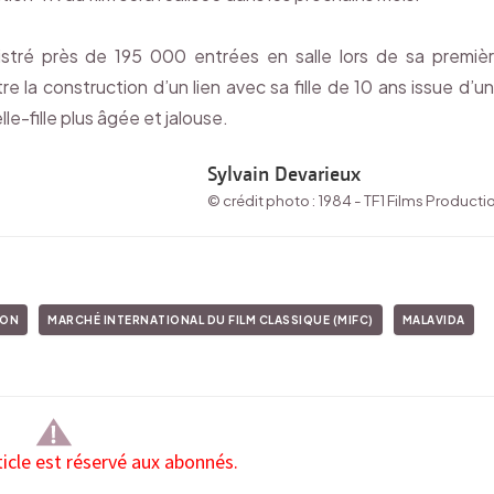
stré près de 195 000 entrées en salle lors de sa premiè
ntre la construction d’un lien avec sa fille de 10 ans issue d’u
le-fille plus âgée et jalouse.
Sylvain Devarieux
© crédit photo : 1984 - TF1 Films Producti
LON
MARCHÉ INTERNATIONAL DU FILM CLASSIQUE (MIFC)
MALAVIDA
ticle est réservé aux abonnés.