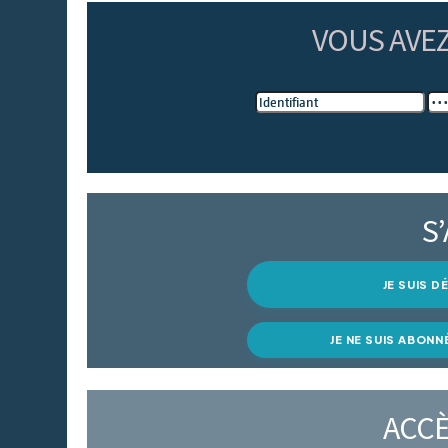
VOUS AVE
S
JE SUIS 
JE NE SUIS ABONN
ACCÈ