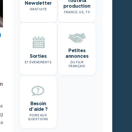
Toute la
Newsletter
production
GRATUITE
FRANCE, US, TV
Petites
Sorties
annonces
ET ÉVÉNEMENTS
DU FILM
FRANÇAIS
on
Besoin
te
d'aide ?
ng
FOIRE AUX
QUESTIONS
sa