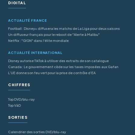
DIGITAL
ACTUALITÉ FRANCE
Football : Disney+ diffusera les matchs de La Liga pour deux saisons
Un diffuseur français pour le reboot de "Alerte à Malibu"
Netflix : "GIGN" dans l'élite mondiale
ACTUALITÉ INTERNATIONAL
Disney autorise TikTok à utiliser des extraits de son catalogue
Canada : Le gouvernement cède sur les taxes imposées aux Gafan
L’UE donne son feu vert pour la prise de contrôle d’EA
CHIFFRES
Top DVD/blu-ray
Top VàD
SORTIES
Calendrier des sorties DVD/blu-ray