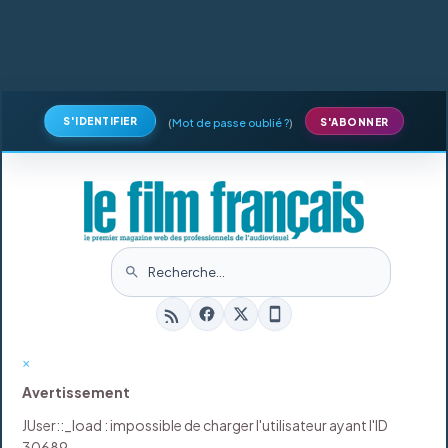
S'IDENTIFIER
(
Mot de passe oublié ?
)
S'ABONNER
×
Avertissement
JUser::_load : impossible de charger l'utilisateur ayant l'ID
30689