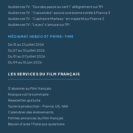
Audiences TV : “Ducobu passe au vert !” allègrement sur TF1
Audiences TV : “Cassandre” assure une bonne soirée à France 3
Audiences TV : “Capitaine Marleau” en majesté sur France 2
Audiences TV : "Le jeu" s'amuse sur TF1
MÉDIAMAT HEBDO ET PRIME-TIME
Du 15 au 21 juillet 2026
Du 07 au 13 juillet 2026
Du 01 au 07 juillet 2026
Du 09 au 15 juin 2026
LES SERVICES DU FILM FRANÇAIS
S'abonner au Film français
Kiosque voir le sommaire
Newsletter gratuite
Toute la production - France, US, télé
Calendrier des événements
Petites annonces du Film français
Besoin d'aide ? Foire aux questions