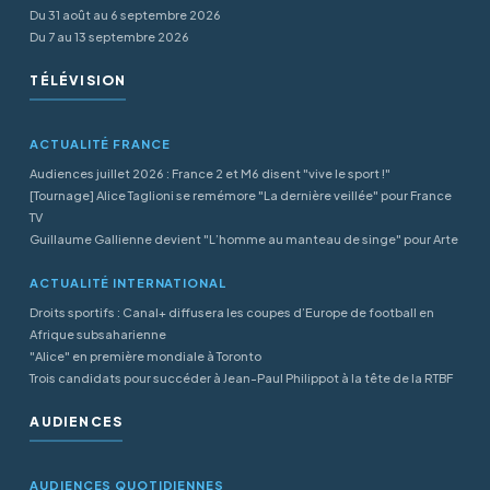
Du 31 août au 6 septembre 2026
Du 7 au 13 septembre 2026
TÉLÉVISION
ACTUALITÉ FRANCE
Audiences juillet 2026 : France 2 et M6 disent "vive le sport !"
[Tournage] Alice Taglioni se remémore "La dernière veillée" pour France
TV
Guillaume Gallienne devient "L’homme au manteau de singe" pour Arte
ACTUALITÉ INTERNATIONAL
Droits sportifs : Canal+ diffusera les coupes d’Europe de football en
Afrique subsaharienne
"Alice" en première mondiale à Toronto
Trois candidats pour succéder à Jean-Paul Philippot à la tête de la RTBF
AUDIENCES
AUDIENCES QUOTIDIENNES