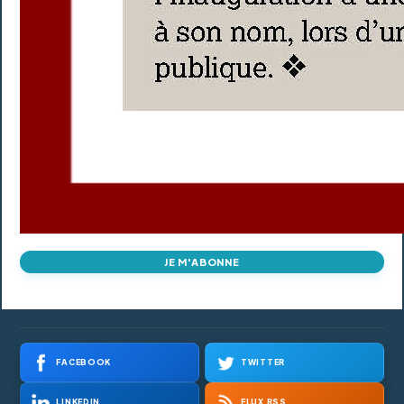
JE M'ABONNE
FACEBOOK
TWITTER
LINKEDIN
FLUX RSS