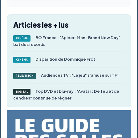
Articles les + lus
BO France : "Spider-Man : Brand New Day"
CINÉMA
bat des records
Disparition de Dominique Frot
CINÉMA
Audiences TV : "Le jeu" s'amuse sur TF1
TÉLÉVISION
Top DVD et Blu-ray : "Avatar : De feu et de
DIGITAL
cendres" continue de régner