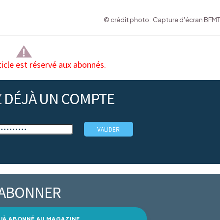
© crédit photo : Capture d'écran BFM
ticle est réservé aux abonnés.
Z
DÉJÀ UN COMPTE
’ABONNER
DÉJÀ ABONNÉ AU MAGAZINE