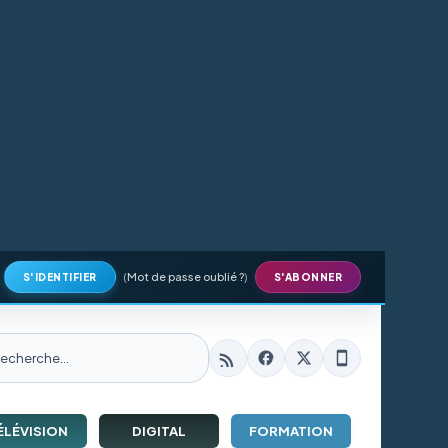
(
Mot de passe oublié ?
)
S'IDENTIFIER
S'ABONNER
ÉLÉVISION
DIGITAL
FORMATION