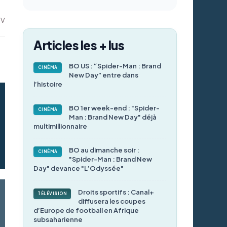
TV
Articles les + lus
BO US : “Spider-Man : Brand
CINÉMA
New Day” entre dans
l’histoire
BO 1er week-end : "Spider-
CINÉMA
Man : Brand New Day" déjà
multimillionnaire
BO au dimanche soir :
CINÉMA
"Spider-Man : Brand New
Day" devance "L’Odyssée"
Droits sportifs : Canal+
TÉLÉVISION
diffusera les coupes
d’Europe de football en Afrique
subsaharienne