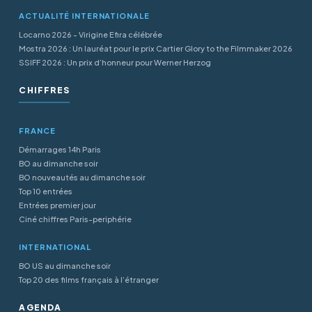
ACTUALITÉ INTERNATIONALE
Locarno 2026 - Virigine Efira célébrée
Mostra 2026 : Un lauréat pour le prix Cartier Glory to the Filmmaker 2026
SSIFF 2026 : Un prix d’honneur pour Werner Herzog
CHIFFRES
FRANCE
Démarrages 14h Paris
BO au dimanche soir
BO nouveautés au dimanche soir
Top 10 entrées
Entrées premier jour
Ciné chiffres Paris-periphérie
INTERNATIONAL
BO US au dimanche soir
Top 20 des films français à l’étranger
AGENDA