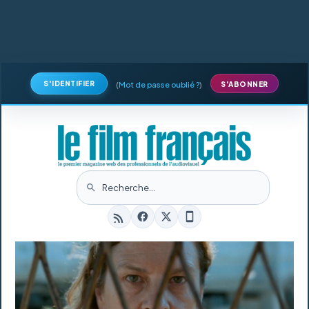
S'IDENTIFIER
(
Mot de passe oublié ?
)
S'ABONNER