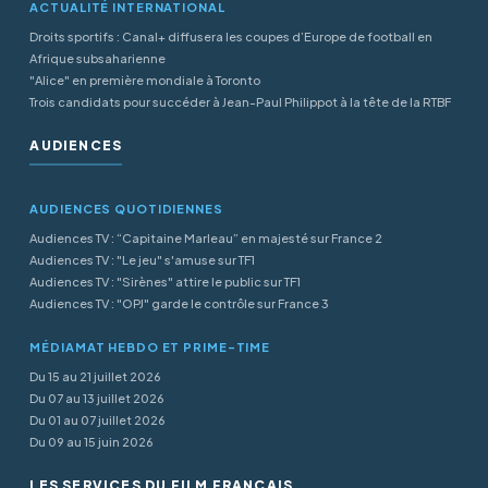
ACTUALITÉ INTERNATIONAL
Droits sportifs : Canal+ diffusera les coupes d’Europe de football en
Afrique subsaharienne
"Alice" en première mondiale à Toronto
Trois candidats pour succéder à Jean-Paul Philippot à la tête de la RTBF
AUDIENCES
AUDIENCES QUOTIDIENNES
Audiences TV : “Capitaine Marleau” en majesté sur France 2
Audiences TV : "Le jeu" s'amuse sur TF1
Audiences TV : "Sirènes" attire le public sur TF1
Audiences TV : "OPJ" garde le contrôle sur France 3
MÉDIAMAT HEBDO ET PRIME-TIME
Du 15 au 21 juillet 2026
Du 07 au 13 juillet 2026
Du 01 au 07 juillet 2026
Du 09 au 15 juin 2026
LES SERVICES DU FILM FRANÇAIS