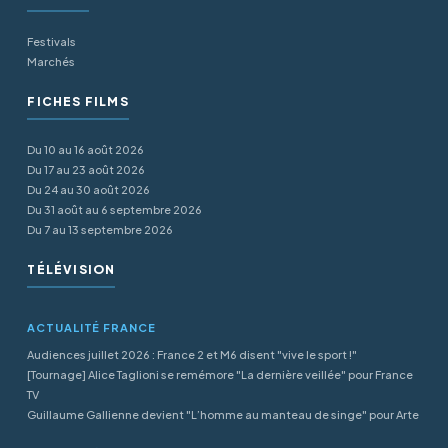
Festivals
Marchés
FICHES FILMS
Du 10 au 16 août 2026
Du 17 au 23 août 2026
Du 24 au 30 août 2026
Du 31 août au 6 septembre 2026
Du 7 au 13 septembre 2026
TÉLÉVISION
ACTUALITÉ FRANCE
Audiences juillet 2026 : France 2 et M6 disent "vive le sport !"
[Tournage] Alice Taglioni se remémore "La dernière veillée" pour France
TV
Guillaume Gallienne devient "L’homme au manteau de singe" pour Arte