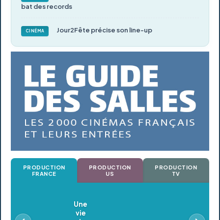
bat des records
Jour2Fête précise son line-up
CINÉMA
PRODUCTION
PRODUCTION
PRODUCTION
FRANCE
US
TV
Oldeupe
En postproduction