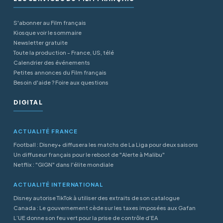
S'abonner au Film français
Kiosque voir le sommaire
Newsletter gratuite
Toute la production - France, US, télé
Calendrier des événements
Petites annonces du Film français
Besoin d'aide ? Foire aux questions
DIGITAL
ACTUALITÉ FRANCE
Football : Disney+ diffusera les matchs de La Liga pour deux saisons
Un diffuseur français pour le reboot de "Alerte à Malibu"
Netflix : "GIGN" dans l'élite mondiale
ACTUALITÉ INTERNATIONAL
Disney autorise TikTok à utiliser des extraits de son catalogue
Canada : Le gouvernement cède sur les taxes imposées aux Gafan
L’UE donne son feu vert pour la prise de contrôle d’EA